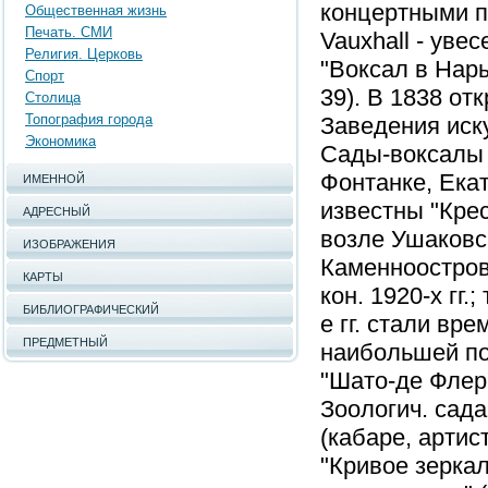
концертными по
Общественная жизнь
Печать. СМИ
Vauxhall - увес
Религия. Церковь
"Воксал в Нары
Спорт
39). В 1838 отк
Столица
Топография города
Заведения иск
Экономика
Сады-воксалы с
Фонтанке, Екат
ИМЕННОЙ
известны "Крес
АДРЕСНЫЙ
возле Ушаковск
ИЗОБРАЖЕНИЯ
Каменноостровс
КАРТЫ
кон. 1920-х гг.
БИБЛИОГРАФИЧЕСКИЙ
е гг. стали вр
ПРЕДМЕТНЫЙ
наибольшей по
"Шато-де Флер"
Зоологич. сада
(кабаре, артист
"Кривое зеркал