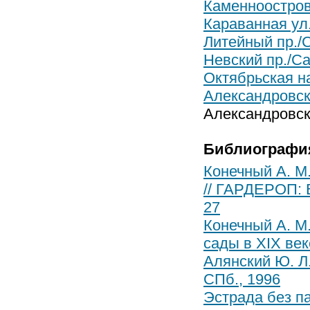
Каменноостровс
Караванная ул.
Литейный пр./С
Невский пр./Сан
Октябрьская на
Александровск
Александровск
Библиографи
Конечный А. М.
// ГАРДЕРОП: В
27
Конечный А. М
сады в XIX веке
Алянский Ю. Л
СПб., 1996
Эстрада без па