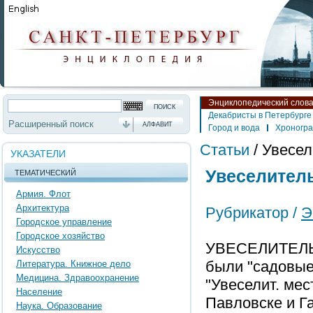
Энциклопедический слов
Декабристы в Петербурге
Расширенный поиск
АЛФАВИТ
Город и вода
Хроногр
Статьи
/
Увесел
УКАЗАТЕЛИ
Увеселител
ТЕМАТИЧЕСКИЙ
Армия. Флот
Архитектура
Рубрикатор /
Э
Городское управление
Городское хозяйство
УВЕСЕЛИТЕЛЬН
Искусство
были "садовые 
Литература. Книжное дело
Медицина. Здравоохранение
"Увеселит. мес
Население
Павловске и Га
Наука. Образование