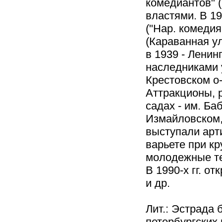
комедиантов" (
властями. В 19
("Нар. комедия
(Караванная ул
в 1939 - Ленин
наследниками 
Крестовском о-
Аттракционы, 
садах - им. Ба
Измайловском, 
выступали арти
варьете при кр
молодежные теа
В 1990-х гг. о
и др.
Лит.: Эстрада 
петербургских