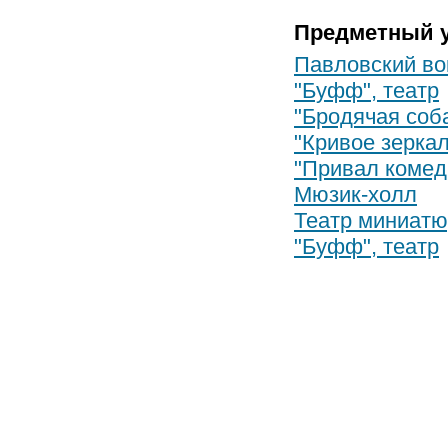
Предметный у
Павловский во
"Буфф", театр
"Бродячая соба
"Кривое зеркал
"Привал комед
Мюзик-холл
Театр миниатю
"Буфф", театр