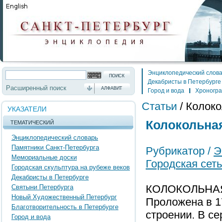
Энциклопедический слов
Декабристы в Петербурге
Расширенный поиск
АЛФАВИТ
Город и вода
Хроногр
Статьи
/
Колоко
УКАЗАТЕЛИ
Колокольная
ТЕМАТИЧЕСКИЙ
Энциклопедический словарь
Памятники Санкт-Петербурга
Рубрикатор /
Э
Мемориальные доски
Городская сет
Городская скульптура на рубеже веков
Декабристы в Петербурге
КОЛОКОЛЬНАЯ 
Святыни Петербурга
Новый Художественный Петербург
Проложена в 17
Благотворительность в Петербурге
строении. В сер.
Город и вода