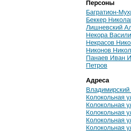
Персоны
Багратион-Мухр
Беккер Никола
Лишневский Ал
Некора Васил
Некрасов Нико
Никонов Никол
Панаев Иван 
Петров
Адреса
Владимирский 
Колокольная ул
Колокольная ул
Колокольная у
Колокольная ул
Колокольная ул