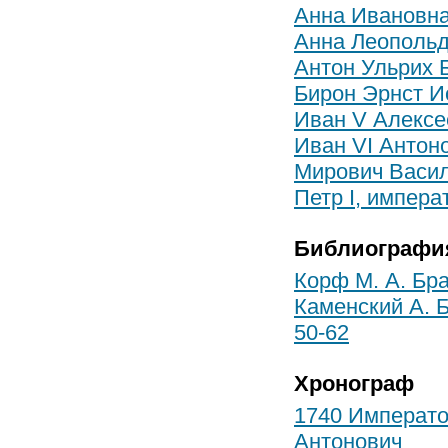
Анна Ивановна
Анна Леопольд
Антон Ульрих 
Бирон Эрнст И
Иван V Алексе
Иван VI Антон
Мирович Васи
Петр I, импера
Библиографи
Корф М. А. Бра
Каменский А. Б
50-62
Хронограф
1740 Императо
Антонович