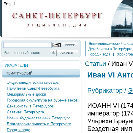
Энциклопедический слов
Декабристы в Петербурге
Расширенный поиск
АЛФАВИТ
Город и вода
Хроногр
Статьи
/
Иван V
УКАЗАТЕЛИ
Иван VI Анто
ТЕМАТИЧЕСКИЙ
Энциклопедический словарь
Памятники Санкт-Петербурга
Рубрикатор /
Э
Мемориальные доски
Городская скульптура на рубеже веков
ИОАНН VI (1740
Декабристы в Петербурге
император (17
Святыни Петербурга
Новый Художественный Петербург
Ульриха Браунш
Благотворительность в Петербурге
Бездетная имп
Город и вода