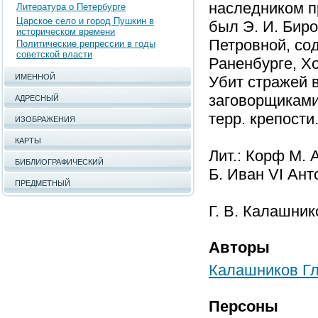
наследником п
Литература о Петербурге
Царское село и город Пушкин в
был Э. И. Биро
историческом времени
Петровной, со
Политические репрессии в годы
советской власти
Раненбурге, Хо
ИМЕННОЙ
Убит стражей в
заговорщиками 
АДРЕСНЫЙ
терр. крепости
ИЗОБРАЖЕНИЯ
КАРТЫ
Лит.: Корф М. 
БИБЛИОГРАФИЧЕСКИЙ
Б. Иван VI Анто
ПРЕДМЕТНЫЙ
Г. В. Калашник
Авторы
Калашников Г
Персоны