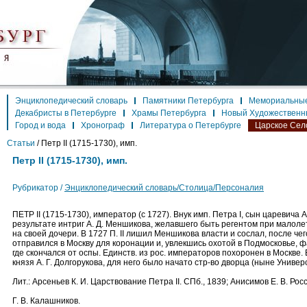
Энциклопедический словарь
Памятники Петербурга
Мемориальные
Декабристы в Петербурге
Храмы Петербурга
Новый Художественн
Город и вода
Хронограф
Литература о Петербурге
Царское Сел
Статьи
/
Петр II (1715-1730), имп.
Петр II (1715-1730), имп.
Рубрикатор /
Энциклопедический словарь/Столица/Персоналия
ПЕТР II (1715-1730), император (с 1727). Внук имп. Петра I, сын царевича
результате интриг А. Д. Меншикова, желавшего быть регентом при малол
на своей дочери. В 1727 П. II лишил Меншикова власти и сослал, после че
отправился в Москву для коронации и, увлекшись охотой в Подмосковье, ф
где скончался от оспы. Единств. из рос. императоров похоронен в Москве.
князя А. Г. Долгорукова, для него было начато стр-во дворца (ныне Универс
Лит.: Арсеньев К. И. Царствование Петра II. СПб., 1839; Анисимов Е. В. Рос
Г. В. Калашников.