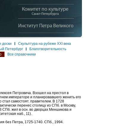
 доски
Скульптура на рубеже XXI века
ый Петербург
Благотворительность
о
Все справочники
 Алексея Петровича. Взошел на престол в
етнем императоре и планировавшего женить его
го стал самостоят. правителем. В 1728
актически перенес столицу из СПб. в Москву,
 В СПб. жил в осн. во дворцах Меншикова и
итетская наб., 11).
сия без Петра, 1725-1740. СПб., 1994.