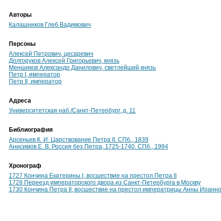
Авторы
Калашников Глеб Вадимович
Персоны
Алексей Петрович, цесаревич
Долгоруков Алексей Григорьевич, князь
Меншиков Александр Данилович, светлейший князь
Петр I, император
Петр II, император
Адреса
Университетская наб./Санкт-Петербург, д. 11
Библиография
Арсеньев К. И. Царствование Петра II. СПб., 1839
Анисимов Е. В. Россия без Петра, 1725-1740. СПб., 1994
Хронограф
1727 Кончина Екатерины I, восшествие на престол Петра II
1728 Переезд императорского двора из Санкт-Петербурга в Москву
1730 Кончина Петра II, восшествие на престол императрицы Анны Иоанн