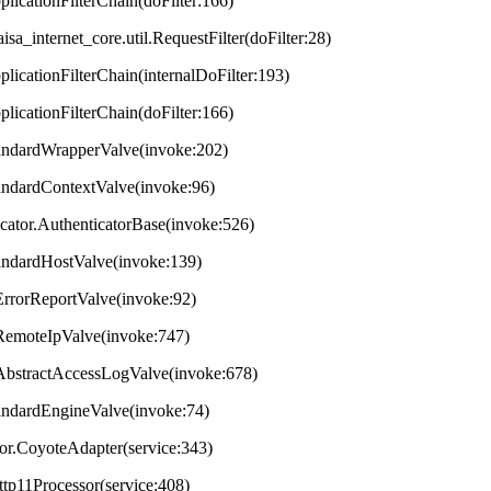
plicationFilterChain(doFilter:166)
aisa_internet_core.util.RequestFilter(doFilter:28)
plicationFilterChain(internalDoFilter:193)
plicationFilterChain(doFilter:166)
StandardWrapperValve(invoke:202)
tandardContextValve(invoke:96)
ticator.AuthenticatorBase(invoke:526)
StandardHostValve(invoke:139)
.ErrorReportValve(invoke:92)
s.RemoteIpValve(invoke:747)
s.AbstractAccessLogValve(invoke:678)
StandardEngineValve(invoke:74)
tor.CoyoteAdapter(service:343)
ttp11Processor(service:408)