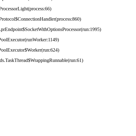
ProcessorLight(process:66)
tProtocol$ConnectionHandler(process:860)
t.AprEndpoint$SocketWithOptionsProcessor(run:1995)
adPoolExecutor(runWorker:1149)
adPoolExecutor$Worker(run:624)
reads.TaskThread$WrappingRunnable(run:61)