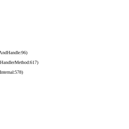
eAndHandle:96)
eHandlerMethod:617)
nternal:578)