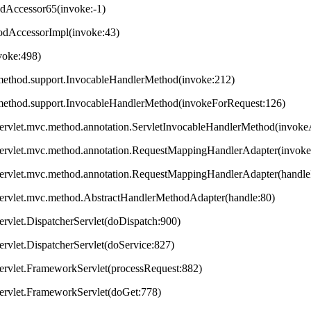
odAccessor65(invoke:-1)
hodAccessorImpl(invoke:43)
nvoke:498)
method.support.InvocableHandlerMethod(invoke:212)
method.support.InvocableHandlerMethod(invokeForRequest:126)
servlet.mvc.method.annotation.ServletInvocableHandlerMethod(invok
servlet.mvc.method.annotation.RequestMappingHandlerAdapter(invok
servlet.mvc.method.annotation.RequestMappingHandlerAdapter(handleI
servlet.mvc.method.AbstractHandlerMethodAdapter(handle:80)
ervlet.DispatcherServlet(doDispatch:900)
ervlet.DispatcherServlet(doService:827)
ervlet.FrameworkServlet(processRequest:882)
servlet.FrameworkServlet(doGet:778)