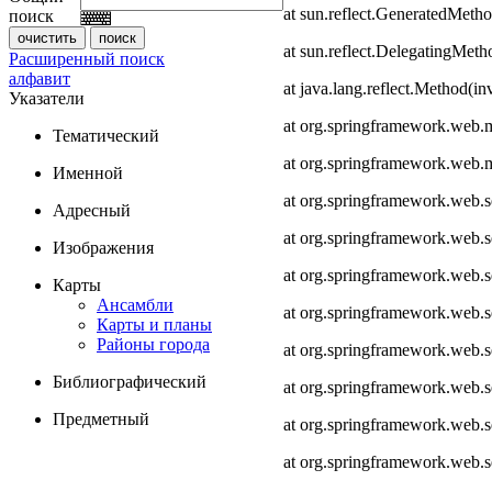
at sun.reflect.GeneratedMeth
поиск
at sun.reflect.DelegatingMet
Расширенный поиск
алфавит
at java.lang.reflect.Method(i
Указатели
at org.springframework.web.
Тематический
at org.springframework.web.
Именной
at org.springframework.web.
Адресный
at org.springframework.web.
Изображения
at org.springframework.web.
Карты
Ансамбли
at org.springframework.web.
Карты и планы
Районы города
at org.springframework.web.s
Библиографический
at org.springframework.web.s
Предметный
at org.springframework.web.s
at org.springframework.web.