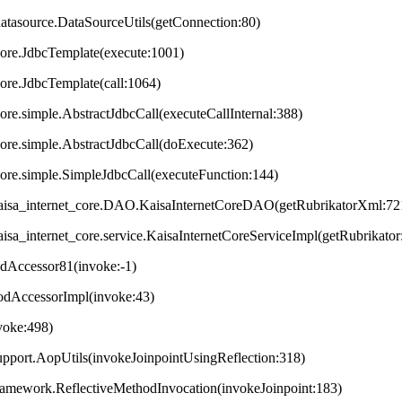
datasource.DataSourceUtils(getConnection:80)
core.JdbcTemplate(execute:1001)
core.JdbcTemplate(call:1064)
ore.simple.AbstractJdbcCall(executeCallInternal:388)
core.simple.AbstractJdbcCall(doExecute:362)
core.simple.SimpleJdbcCall(executeFunction:144)
t.kaisa_internet_core.DAO.KaisaInternetCoreDAO(getRubrikatorXml:72
.kaisa_internet_core.service.KaisaInternetCoreServiceImpl(getRubrikator
odAccessor81(invoke:-1)
hodAccessorImpl(invoke:43)
nvoke:498)
upport.AopUtils(invokeJoinpointUsingReflection:318)
framework.ReflectiveMethodInvocation(invokeJoinpoint:183)