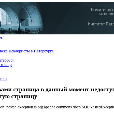
рь
 века
Декабристы в Петербурге
тербург
 и вода
ники
ами страница в данный момент недоступ
угую страницу
n; nested exception is org.apache.commons.dbcp.SQLNestedException: 