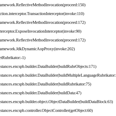
framework.ReflectiveMethodInvocation(proceed:150)
ction.interceptor.TransactionInterceptor(invoke:110)
framework.ReflectiveMethodInvocation(proceed:172)
terceptor.ExposeInvocationInterceptor(invoke:90)
framework.ReflectiveMethodInvocation(proceed:172)
.framework.JdkDynamicAopProxy(invoke:202)
tRubrikator:-1)
.instances.encspb.builder.DataBuilder(buildRubrObjects:171)
.instances.encspb.builder.DataBuilder(buildMultipleLanguageRubrikator
instances.encspb.builder.DataBuilder(buildRubrikator:75)
instances.encspb.builder.DataBuilder(buildData:47)
.instances.encspb.builder.object.ObjectDataBuilder(buildDataBlock:63)
instances.encspb.controller.ObjectController(getObject:60)