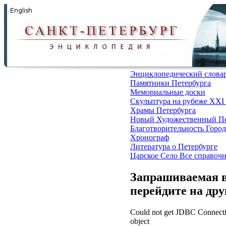
Энциклопедический слова
Памятники Петербурга
Мемориальные доски
Скульптура на рубеже XXI
Храмы Петербурга
Новый Художественный Пе
Благотворительность
Город
Хронограф
Литература о Петербурге
Царское Село
Все справоч
Запрашиваемая в
перейдите на др
Could not get JDBC Connectio
object