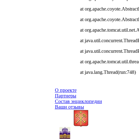
at org.apache.coyote.Abstract
at org.apache.coyote.Abstrac
at org.apache.tomcat.util.ne
at java.util.concurrent.Thre
at java.util.concurrent.Thre
at org.apache.tomcat.util.th
at java.lang.Thread(run:748)
О проекте
Партнеры
Состав энциклопедии
Ваши отзывы