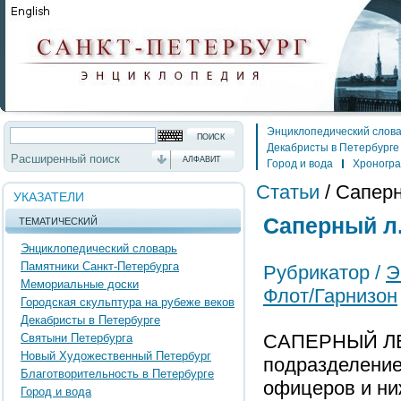
Энциклопедический слов
Декабристы в Петербурге
Расширенный поиск
АЛФАВИТ
Город и вода
Хроногр
Статьи
/
Саперн
УКАЗАТЕЛИ
Саперный л.
ТЕМАТИЧЕСКИЙ
Энциклопедический словарь
Памятники Санкт-Петербурга
Рубрикатор /
Э
Мемориальные доски
Флот/Гарнизон
Городская скульптура на рубеже веков
Декабристы в Петербурге
САПЕРНЫЙ ЛЕ
Святыни Петербурга
Новый Художественный Петербург
подразделение
Благотворительность в Петербурге
офицеров и ни
Город и вода