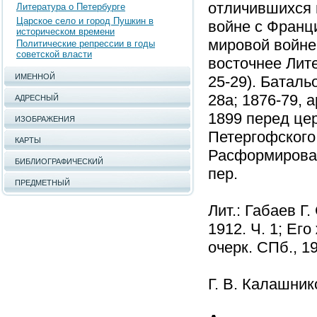
отличившихся в
Литература о Петербурге
Царское село и город Пушкин в
войне с Франци
историческом времени
мировой войне 
Политические репрессии в годы
советской власти
восточнее Литей
ИМЕННОЙ
25-29). Баталь
28а; 1876-79, а
АДРЕСНЫЙ
1899 перед це
ИЗОБРАЖЕНИЯ
Петергофского 
КАРТЫ
Расформирован 
БИБЛИОГРАФИЧЕСКИЙ
пер.
ПРЕДМЕТНЫЙ
Лит.: Габаев Г
1912. Ч. 1; Его
очерк. СПб., 1
Г. В. Калашник