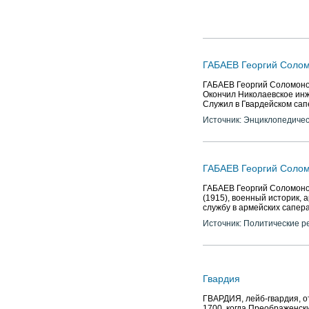
ГАБАЕВ Георгий Соло
ГАБАЕВ Георгий Соломонови
Окончил Николаевское инж
Служил в Гвардейском сапе
Источник: Энциклопедичес
ГАБАЕВ Георгий Соломо
ГАБАЕВ Георгий Соломонови
(1915), военный историк, 
службу в армейских сапера
Источник: Политические р
Гвардия
ГВАРДИЯ, лейб-гвардия, от
1700, когда Преображенск