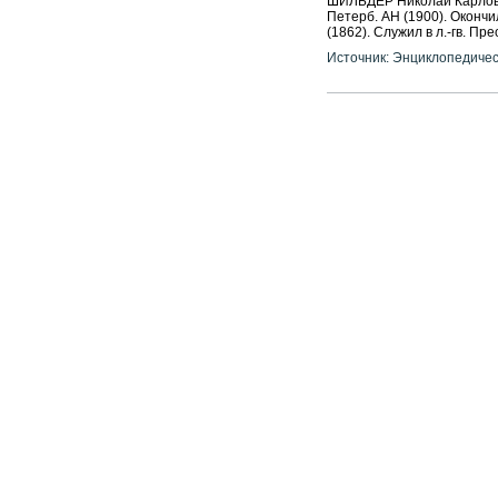
ШИЛЬДЕР Николай Карлович (
Петерб. АН (1900). Оконч
(1862). Служил в л.-гв. Пр
Источник: Энциклопедичес