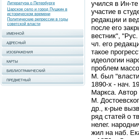
учился в Ин-те
Литература о Петербурге
Царское село и город Пушкин в
участие в студ
историческом времени
редакции и ве
Политические репрессии в годы
советской власти
после его зак
ИМЕННОЙ
вестник", "Рус
чл. его редакц
АДРЕСНЫЙ
такое прогресс
ИЗОБРАЖЕНИЯ
идеологии нар
КАРТЫ
проблем массо
БИБЛИОГРАФИЧЕСКИЙ
М. был "власти
ПРЕДМЕТНЫЙ
1890-х - нач. 1
Маркса. Автор 
М. Достоевског
др., к-рые выз
ряд статей о т
нелег. народни
жил на наб. Ек