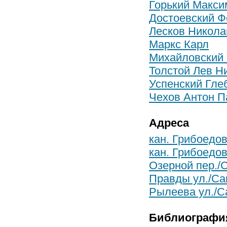
Горький Макси
Достоевский 
Лесков Никола
Маркс Карл
Михайловский 
Толстой Лев Н
Успенский Гле
Чехов Антон П
Адреса
кан. Грибоедов
кан. Грибоедов
Озерной пер./
Правды ул./Сан
Рылеева ул./Са
Библиографи