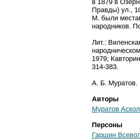
в 1879 в Озерн
Правды) ул., 1
М. были места
народников. П
Лит.: Виленска
народническом 
1979; Кавторин
314-383.
А. Б. Муратов.
Авторы
Муратов Аскол
Персоны
Гаршин Всево