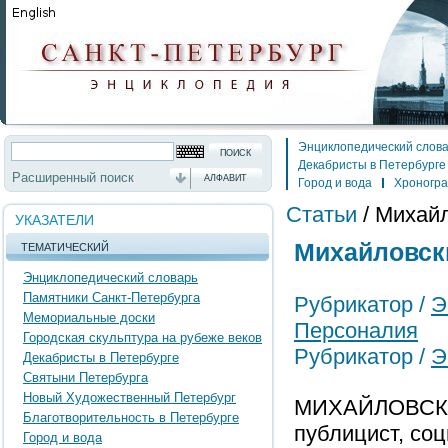
Энциклопедический слов
Декабристы в Петербурге
Расширенный поиск
АЛФАВИТ
Город и вода
Хроногр
Статьи
/
Михайл
УКАЗАТЕЛИ
Михайловски
ТЕМАТИЧЕСКИЙ
Энциклопедический словарь
Памятники Санкт-Петербурга
Рубрикатор /
Э
Мемориальные доски
Персоналия
Городская скульптура на рубеже веков
Рубрикатор /
Э
Декабристы в Петербурге
Святыни Петербурга
Новый Художественный Петербург
МИХАЙЛОВСКИЙ
Благотворительность в Петербурге
публицист, соц
Город и вода