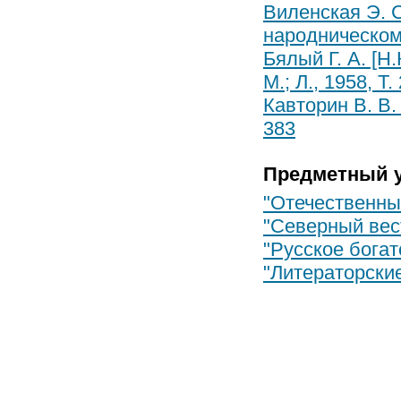
Виленская Э. С
народническом 
Бялый Г. А. [Н.
М.; Л., 1958, Т.
Кавторин В. В.
383
Предметный у
"Отечественны
"Северный вест
"Русское богат
"Литераторские