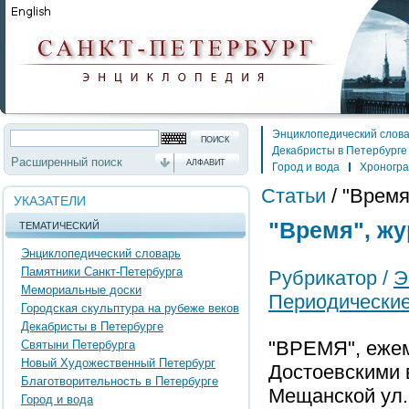
Энциклопедический слов
Декабристы в Петербурге
Расширенный поиск
АЛФАВИТ
Город и вода
Хроногр
Статьи
/
"Время
УКАЗАТЕЛИ
"Время", ж
ТЕМАТИЧЕСКИЙ
Энциклопедический словарь
Памятники Санкт-Петербурга
Рубрикатор /
Э
Мемориальные доски
Периодически
Городская скульптура на рубеже веков
Декабристы в Петербурге
"ВРЕМЯ", ежеме
Святыни Петербурга
Новый Художественный Петербург
Достоевскими в
Благотворительность в Петербурге
Мещанской ул. 
Город и вода