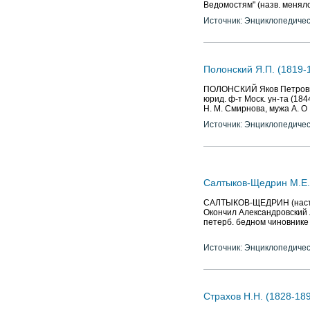
Ведомостям" (назв. меняло
Источник: Энциклопедичес
Полонский Я.П. (1819-1
ПОЛОНСКИЙ Яков Петрович (
юрид. ф-т Моск. ун-та (184
Н. М. Смирнова, мужа А. О
Источник: Энциклопедичес
Салтыков-Щедрин М.Е. 
САЛТЫКОВ-ЩЕДРИН (наст. ф
Окончил Александровский л
петерб. бедном чиновнике 
Источник: Энциклопедичес
Страхов Н.Н. (1828-189