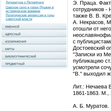
Э. Праца. Факт
Литература о Петербурге
Царское село и город Пушкин в
сотрудников - 
историческом времени
также В. В. Кре
Политические репрессии в годы
советской власти
А. Некрасов, М
ИМЕННОЙ
отошли от нег
неославянофил
АДРЕСНЫЙ
с публицистам
ИЗОБРАЖЕНИЯ
Достоевский оп
КАРТЫ
"Записки из Ме
БИБЛИОГРАФИЧЕСКИЙ
публикацию ст.
ПРЕДМЕТНЫЙ
усмотрели соч
"В." выходил ж
Лит.: Нечаева 
1861-1863. М., 
А. Б. Муратов.