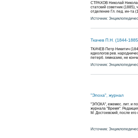
СТРАХОВ Николай Николаеви
статский советник (1885), 
отделение Гл. пед. ин-та (1
Источник: Энциклопедичес
Ткачев П.Н. (1844-188
ТКАЧЕВ Петр Никитич (1844-
идеологов рев. народничест
петерб. гимназию, не конч
Источник: Энциклопедичес
"Эпоха", журнал
"ЭПОХА", ежемес. лит. и п
журнала "Время". Редакция 
М. Достоевский, после его 
Источник: Энциклопедичес