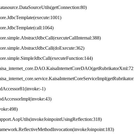
datasource.DataSourceUtils(getConnection:80)
core.JdbcTemplate(execute:1001)
core.JdbcTemplate(call:1064)
ore.simple.AbstractJdbcCall(executeCallInternal:388)
core.simple.AbstractJdbcCall(doExecute:362)
core.simple.SimpleJdbcCall(executeFunction:144)
t.kaisa_internet_core.DAO.KaisaInternetCoreDAO(getRubrikatorXml:72
.kaisa_internet_core.service.KaisaInternetCoreServiceImpl(getRubrikator
odAccessor81(invoke:-1)
hodAccessorImpl(invoke:43)
nvoke:498)
upport.AopUtils(invokeJoinpointUsingReflection:318)
framework.ReflectiveMethodInvocation(invokeJoinpoint:183)