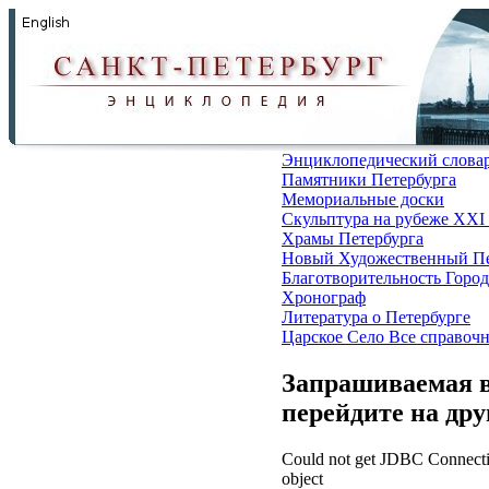
Энциклопедический слова
Памятники Петербурга
Мемориальные доски
Скульптура на рубеже XXI
Храмы Петербурга
Новый Художественный Пе
Благотворительность
Город
Хронограф
Литература о Петербурге
Царское Село
Все справоч
Запрашиваемая в
перейдите на др
Could not get JDBC Connectio
object