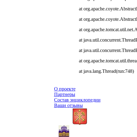
at org.apache.coyote.Abstract
at org.apache.coyote.Abstrac
at org.apache.tomcat.util.ne
at java.util.concurrent.Thre
at java.util.concurrent.Thre
at org.apache.tomcat.util.th
at java.lang.Thread(run:748)
О проекте
Партнеры
Состав энциклопедии
Ваши отзывы