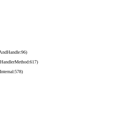
eAndHandle:96)
eHandlerMethod:617)
nternal:578)