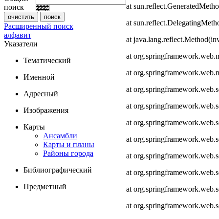
at sun.reflect.GeneratedMeth
поиск
at sun.reflect.DelegatingMet
Расширенный поиск
алфавит
at java.lang.reflect.Method(i
Указатели
at org.springframework.web.
Тематический
at org.springframework.web.
Именной
at org.springframework.web.
Адресный
at org.springframework.web.
Изображения
at org.springframework.web.
Карты
Ансамбли
at org.springframework.web.
Карты и планы
Районы города
at org.springframework.web.s
Библиографический
at org.springframework.web.s
Предметный
at org.springframework.web.s
at org.springframework.web.