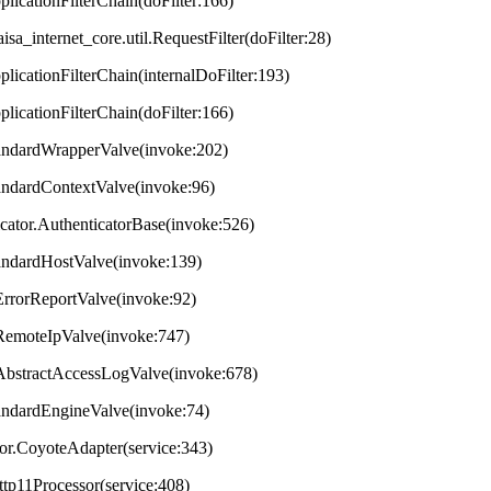
plicationFilterChain(doFilter:166)
aisa_internet_core.util.RequestFilter(doFilter:28)
plicationFilterChain(internalDoFilter:193)
plicationFilterChain(doFilter:166)
StandardWrapperValve(invoke:202)
tandardContextValve(invoke:96)
ticator.AuthenticatorBase(invoke:526)
StandardHostValve(invoke:139)
.ErrorReportValve(invoke:92)
s.RemoteIpValve(invoke:747)
s.AbstractAccessLogValve(invoke:678)
StandardEngineValve(invoke:74)
tor.CoyoteAdapter(service:343)
ttp11Processor(service:408)