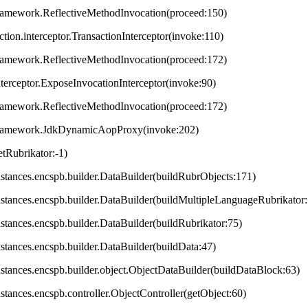
framework.ReflectiveMethodInvocation(proceed:150)
ction.interceptor.TransactionInterceptor(invoke:110)
framework.ReflectiveMethodInvocation(proceed:172)
terceptor.ExposeInvocationInterceptor(invoke:90)
framework.ReflectiveMethodInvocation(proceed:172)
.framework.JdkDynamicAopProxy(invoke:202)
tRubrikator:-1)
.instances.encspb.builder.DataBuilder(buildRubrObjects:171)
.instances.encspb.builder.DataBuilder(buildMultipleLanguageRubrikator
instances.encspb.builder.DataBuilder(buildRubrikator:75)
instances.encspb.builder.DataBuilder(buildData:47)
.instances.encspb.builder.object.ObjectDataBuilder(buildDataBlock:63)
instances.encspb.controller.ObjectController(getObject:60)