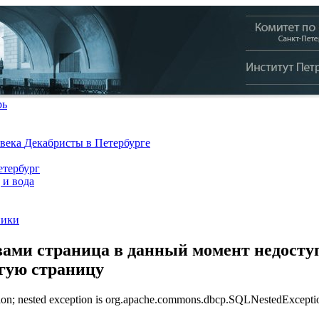
рь
 века
Декабристы в Петербурге
тербург
 и вода
ники
ами страница в данный момент недоступ
угую страницу
n; nested exception is org.apache.commons.dbcp.SQLNestedException: 