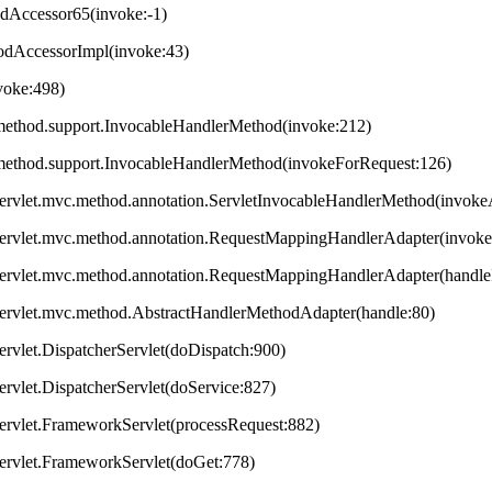
odAccessor65(invoke:-1)
hodAccessorImpl(invoke:43)
nvoke:498)
method.support.InvocableHandlerMethod(invoke:212)
method.support.InvocableHandlerMethod(invokeForRequest:126)
servlet.mvc.method.annotation.ServletInvocableHandlerMethod(invok
servlet.mvc.method.annotation.RequestMappingHandlerAdapter(invok
servlet.mvc.method.annotation.RequestMappingHandlerAdapter(handleI
servlet.mvc.method.AbstractHandlerMethodAdapter(handle:80)
ervlet.DispatcherServlet(doDispatch:900)
ervlet.DispatcherServlet(doService:827)
ervlet.FrameworkServlet(processRequest:882)
servlet.FrameworkServlet(doGet:778)