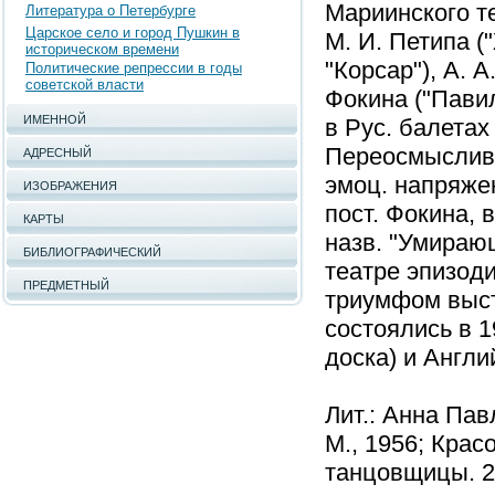
Мариинского те
Литература о Петербурге
Царское село и город Пушкин в
М. И. Петипа (
историческом времени
"Корсар"), А. А
Политические репрессии в годы
советской власти
Фокина ("Пави
ИМЕННОЙ
в Рус. балетах
Переосмыслив с
АДРЕСНЫЙ
эмоц. напряже
ИЗОБРАЖЕНИЯ
пост. Фокина, 
КАРТЫ
назв. "Умираю
БИБЛИОГРАФИЧЕСКИЙ
театре эпизоди
ПРЕДМЕТНЫЙ
триумфом выст
состоялись в 1
доска) и Англи
Лит.: Анна Павл
М., 1956; Крас
танцовщицы. 2-е