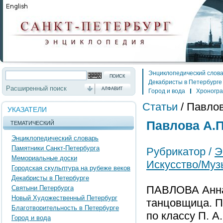
Энциклопедический слов
Декабристы в Петербурге
Расширенный поиск
АЛФАВИТ
Город и вода
Хроногр
Статьи
/
Павлов
УКАЗАТЕЛИ
Павлова А.П.
ТЕМАТИЧЕСКИЙ
Энциклопедический словарь
Памятники Санкт-Петербурга
Рубрикатор /
Э
Мемориальные доски
Искусство/Муз
Городская скульптура на рубеже веков
Декабристы в Петербурге
ПАВЛОВА Анна 
Святыни Петербурга
Новый Художественный Петербург
танцовщица. П
Благотворительность в Петербурге
по классу П. А
Город и вода