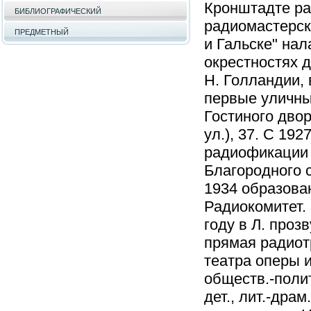
Кронштадте ра
БИБЛИОГРАФИЧЕСКИЙ
радиомастерск
ПРЕДМЕТНЫЙ
и Гальске" нал
окрестностях д
Н. Голландии, 
первые уличны
Гостиного двор
ул.), 37. С 19
радиофикации 
Благородного с
1934 образован
Радиокомитет.
году в Л. проз
прямая радиот
театра оперы и
обществ.-поли
дет., лит.-драм