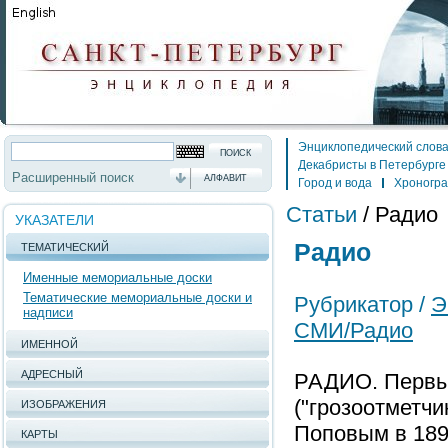
Энциклопедический слов
Декабристы в Петербурге
Расширенный поиск
АЛФАВИТ
Город и вода
Хроногр
Статьи
/
Радио
УКАЗАТЕЛИ
Радио
ТЕМАТИЧЕСКИЙ
Именные мемориальные доски
Тематические мемориальные доски и
Рубрикатор /
Э
надписи
СМИ/Радио
ИМЕННОЙ
АДРЕСНЫЙ
РАДИО. Первы
("грозоотметчи
ИЗОБРАЖЕНИЯ
Поповым в 1895
КАРТЫ