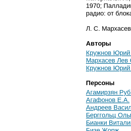
1970; Палладин
радио: от блок
Л. С. Мархасев
Авторы
Кружнов Юрий
Мархасев Лев
Кружнов Юрий
Персоны
Агамирзян Руб
Агафонов Е.А.
Андреев Васил
Берггольц Оль
Бианки Витали
Бизе Жорж