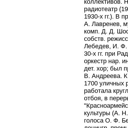
коллективов. Н
радиотеатр (193
1930-х гг.). В 
А. Лавренев, м
комп. Д. Д. Шо
собств. режисс
Лебедев, И. Ф. 
30-х гг. при Р
оркестр нар. и
дет. хор; был 
В. Андреева. К
1700 уличных 
работала кругл
отбоя, в перер
"Красноармейск
культуры (А. Н
голоса О. Ф. Б
ленингр. прем