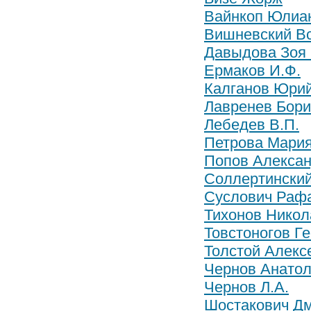
Вайнкоп Юлиа
Вишневский В
Давыдова Зоя 
Ермаков И.Ф.
Калганов Юри
Лавренев Бори
Лебедев В.П.
Петрова Мария
Попов Алексан
Соллертински
Суслович Раф
Тихонов Никол
Товстоногов Г
Толстой Алекс
Чернов Анатол
Чернов Л.А.
Шостакович Д