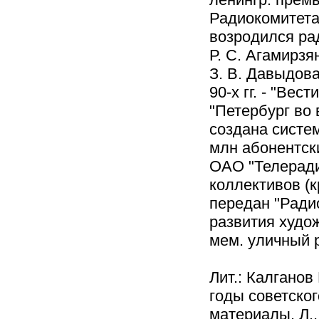
Радиокомитета
возродился рад
Р. С. Агамирзя
З. В. Давыдова
90-х гг. - "Вес
"Петербург во 
создана систем
млн абонентск
ОАО "Телеради
коллективов (к
передан "Ради
развития худож
мем. уличный р
Лит.: Калганов
годы советског
материалы. Л.,