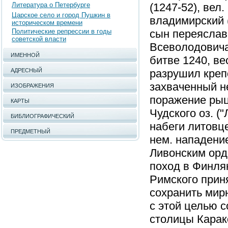
Литература о Петербурге
(1247-52), вел.
Царское село и город Пушкин в
владимирский (
историческом времени
Политические репрессии в годы
сын переяслав
советской власти
Всеволодовича
ИМЕННОЙ
битве 1240, в
АДРЕСНЫЙ
разрушил креп
захваченный н
ИЗОБРАЖЕНИЯ
поражение рыц
КАРТЫ
Чудского оз. (
БИБЛИОГРАФИЧЕСКИЙ
набеги литовце
ПРЕДМЕТНЫЙ
нем. нападение
Ливонским орд
поход в Финля
Римского прин
сохранить мирн
с этой целью 
столицы Карак