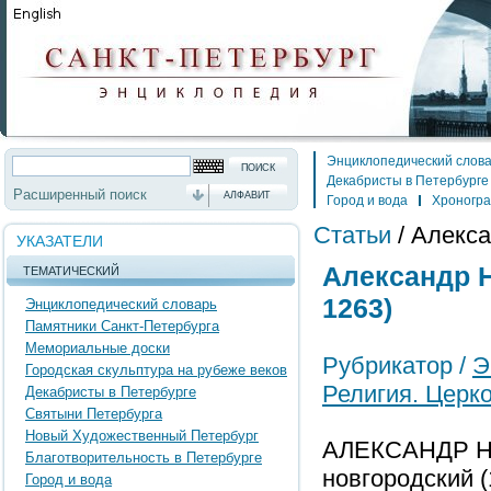
Энциклопедический слов
Декабристы в Петербурге
Расширенный поиск
АЛФАВИТ
Город и вода
Хроногр
Статьи
/
Алекса
УКАЗАТЕЛИ
Александр Н
ТЕМАТИЧЕСКИЙ
1263)
Энциклопедический словарь
Памятники Санкт-Петербурга
Мемориальные доски
Рубрикатор /
Э
Городская скульптура на рубеже веков
Религия. Церк
Декабристы в Петербурге
Святыни Петербурга
Новый Художественный Петербург
АЛЕКСАНДР НЕВ
Благотворительность в Петербурге
новгородский (
Город и вода