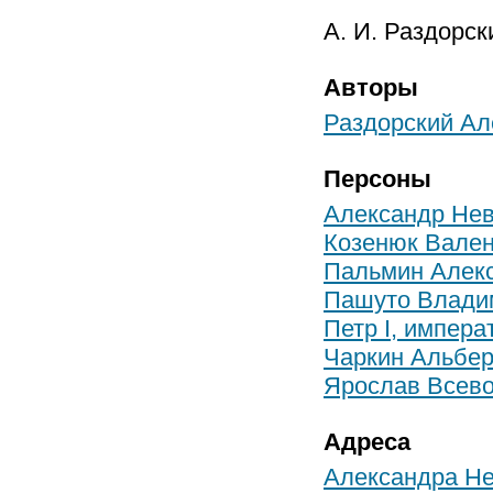
А. И. Раздорск
Авторы
Раздорский Ал
Персоны
Александр Невс
Козенюк Вален
Пальмин Алек
Пашуто Влади
Петр I, импера
Чаркин Альбе
Ярослав Всево
Адреса
Александра Не