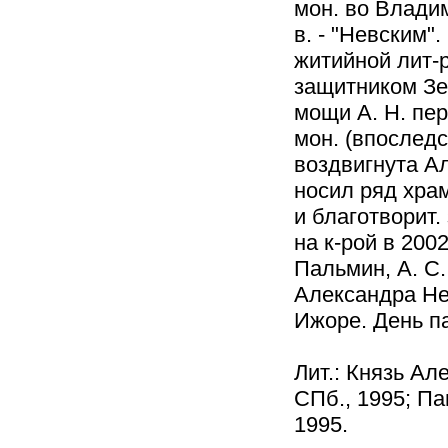
мон. во Владим
в. - "Невским"
житийной лит-
защитником Зе
мощи А. Н. пе
мон. (впоследс
воздвигнута Ал
носил ряд храм
и благотворит.
на к-рой в 2002
Пальмин, А. С.
Александра Нев
Ижоре. День па
Лит.: Князь Ал
СПб., 1995; Па
1995.