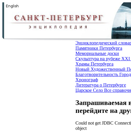
Энциклопедический слова
Памятники Петербурга
Мемориальные доски
Скульптура на рубеже XXI
Храмы Петербурга
Новый Художественный Пе
Благотворительность
Город
Хронограф
Литература о Петербурге
Царское Село
Все справоч
Запрашиваемая в
перейдите на др
Could not get JDBC Connectio
object