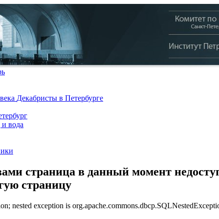
рь
 века
Декабристы в Петербурге
тербург
 и вода
ники
ами страница в данный момент недоступ
угую страницу
n; nested exception is org.apache.commons.dbcp.SQLNestedException: 