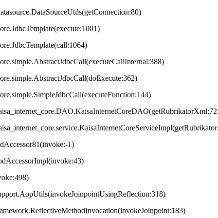
datasource.DataSourceUtils(getConnection:80)
core.JdbcTemplate(execute:1001)
core.JdbcTemplate(call:1064)
ore.simple.AbstractJdbcCall(executeCallInternal:388)
core.simple.AbstractJdbcCall(doExecute:362)
core.simple.SimpleJdbcCall(executeFunction:144)
t.kaisa_internet_core.DAO.KaisaInternetCoreDAO(getRubrikatorXml:72
.kaisa_internet_core.service.KaisaInternetCoreServiceImpl(getRubrikator
odAccessor81(invoke:-1)
hodAccessorImpl(invoke:43)
nvoke:498)
upport.AopUtils(invokeJoinpointUsingReflection:318)
framework.ReflectiveMethodInvocation(invokeJoinpoint:183)