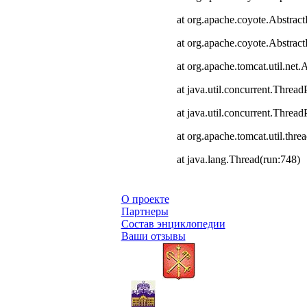
at org.apache.coyote.Abstract
at org.apache.coyote.Abstrac
at org.apache.tomcat.util.ne
at java.util.concurrent.Thre
at java.util.concurrent.Thre
at org.apache.tomcat.util.th
at java.lang.Thread(run:748)
О проекте
Партнеры
Состав энциклопедии
Ваши отзывы