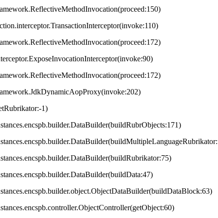
framework.ReflectiveMethodInvocation(proceed:150)
ction.interceptor.TransactionInterceptor(invoke:110)
framework.ReflectiveMethodInvocation(proceed:172)
terceptor.ExposeInvocationInterceptor(invoke:90)
framework.ReflectiveMethodInvocation(proceed:172)
.framework.JdkDynamicAopProxy(invoke:202)
tRubrikator:-1)
.instances.encspb.builder.DataBuilder(buildRubrObjects:171)
.instances.encspb.builder.DataBuilder(buildMultipleLanguageRubrikator
instances.encspb.builder.DataBuilder(buildRubrikator:75)
instances.encspb.builder.DataBuilder(buildData:47)
.instances.encspb.builder.object.ObjectDataBuilder(buildDataBlock:63)
instances.encspb.controller.ObjectController(getObject:60)