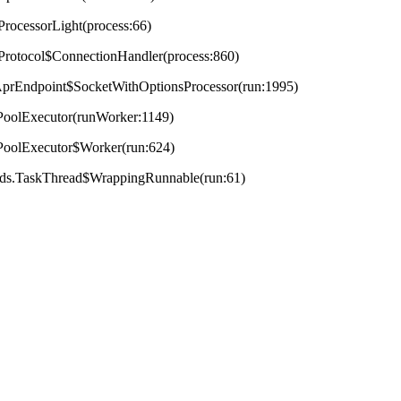
ProcessorLight(process:66)
tProtocol$ConnectionHandler(process:860)
t.AprEndpoint$SocketWithOptionsProcessor(run:1995)
adPoolExecutor(runWorker:1149)
adPoolExecutor$Worker(run:624)
reads.TaskThread$WrappingRunnable(run:61)