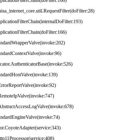
plicationFilterChain(doFilter:166)
aisa_internet_core.util.RequestFilter(doFilter:28)
plicationFilterChain(internalDoFilter:193)
plicationFilterChain(doFilter:166)
StandardWrapperValve(invoke:202)
tandardContextValve(invoke:96)
ticator.AuthenticatorBase(invoke:526)
StandardHostValve(invoke:139)
.ErrorReportValve(invoke:92)
s.RemoteIpValve(invoke:747)
s.AbstractAccessLogValve(invoke:678)
StandardEngineValve(invoke:74)
tor.CoyoteAdapter(service:343)
ttp11Processor(service:408)