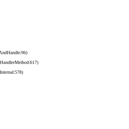
eAndHandle:96)
eHandlerMethod:617)
nternal:578)