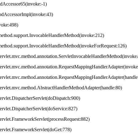
odAccessor65(invoke:-1)
hodAccessorImpl(invoke:43)
nvoke:498)
method.support.InvocableHandlerMethod(invoke:212)
method.support.InvocableHandlerMethod(invokeForRequest:126)
servlet.mvc.method.annotation.ServletInvocableHandlerMethod(invok
servlet.mvc.method.annotation.RequestMappingHandlerAdapter(invok
servlet.mvc.method.annotation.RequestMappingHandlerAdapter(handleI
servlet.mvc.method.AbstractHandlerMethodAdapter(handle:80)
ervlet.DispatcherServlet(doDispatch:900)
ervlet.DispatcherServlet(doService:827)
ervlet.FrameworkServlet(processRequest:882)
servlet.FrameworkServlet(doGet:778)