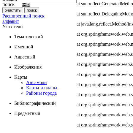
at sun.reflect.GeneratedMeth
поиск
at sun.reflect.DelegatingMet
Расширенный поиск
алфавит
at java.lang.reflect.Method(i
Указатели
at org.springframework.web.
Тематический
at org.springframework.web.
Именной
at org.springframework.web.
Адресный
at org.springframework.web.
Изображения
at org.springframework.web.
Карты
Ансамбли
at org.springframework.web.
Карты и планы
Районы города
at org.springframework.web.s
Библиографический
at org.springframework.web.s
Предметный
at org.springframework.web.s
at org.springframework.web.