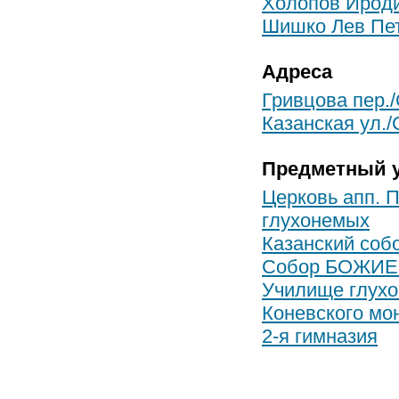
Холопов Ирод
Шишко Лев Пе
Адреса
Гривцова пер./
Казанская ул./
Предметный у
Церковь апп. 
глухонемых
Казанский соб
Собор БОЖИЕ
Училище глух
Коневского мо
2-я гимназия