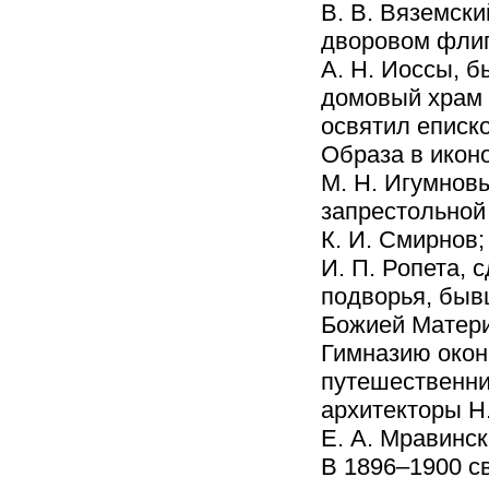
В. В. Вяземск
дворовом флиг
А. Н. Иоссы, 
домовый храм в
освятил еписк
Образа в икон
М. Н. Игумновы
запрестольной
К. И. Смирнов;
И. П. Ропета, 
подворья, быв
Божией Матери
Гимназию окон
путешественник
архитекторы Н.
Е. А. Мравинск
В 1896–1900 с