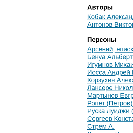
Авторы
Кобак Алексан
Антонов Викто
Персоны
Арсений, епис
Бенуа Альберт
Игумнов Миха
Иосса Андрей 
Корзухин Алек
Лансере Никол
Мартынов Евг
Ропет (Петров
Руска Луиджи 
Сергеев Конст
Стрем А.