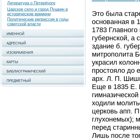
Литература о Петербурге
Царское село и город Пушкин в
Это была стар
историческом времени
Политические репрессии в годы
основанная в 
советской власти
1783 Главного
ИМЕННОЙ
губернской, а 
АДРЕСНЫЙ
здание б. губе
митрополита Б
ИЗОБРАЖЕНИЯ
украсил колон
КАРТЫ
простояло до е
БИБЛИОГРАФИЧЕСКИЙ
арх. Л. П. Шиш
ПРЕДМЕТНЫЙ
Еще в 1835 Е.
гимназической 
ходили молить
церковь апп. 
глухонемых); 
перед старинн
Лишь после того