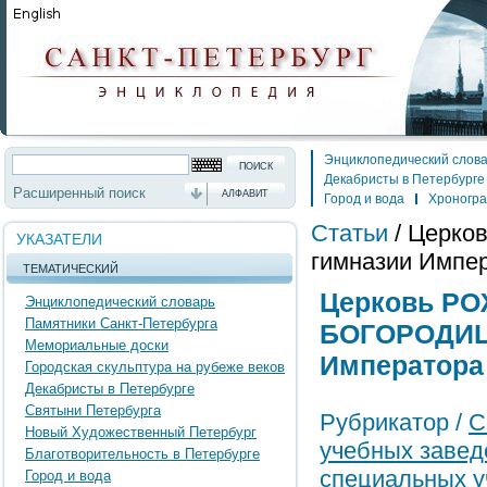
Энциклопедический слов
Декабристы в Петербурге
Расширенный поиск
АЛФАВИТ
Город и вода
Хроногр
Статьи
/
Церко
УКАЗАТЕЛИ
гимназии Импер
ТЕМАТИЧЕСКИЙ
Церковь Р
Энциклопедический словарь
Памятники Санкт-Петербурга
БОГОРОДИЦЫ
Мемориальные доски
Императора 
Городская скульптура на рубеже веков
Декабристы в Петербурге
Святыни Петербурга
Рубрикатор /
С
Новый Художественный Петербург
учебных завед
Благотворительность в Петербурге
специальных у
Город и вода