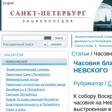
Энциклопедический слов
Декабристы в Петербурге
Расширенный поиск
АЛФАВИТ
Город и вода
Хроногр
Статьи
/
Часовн
УКАЗАТЕЛИ
Часовня бла
ТЕМАТИЧЕСКИЙ
НЕВСКОГО
Энциклопедический словарь
Памятники Санкт-Петербурга
Мемориальные доски
Рубрикатор /
С
Городская скульптура на рубеже веков
Декабристы в Петербурге
Святыни Петербурга
К собору Воск
Новый Художественный Петербург
часовня на Нев
Благотворительность в Петербурге
выстроенная в
Город и вода