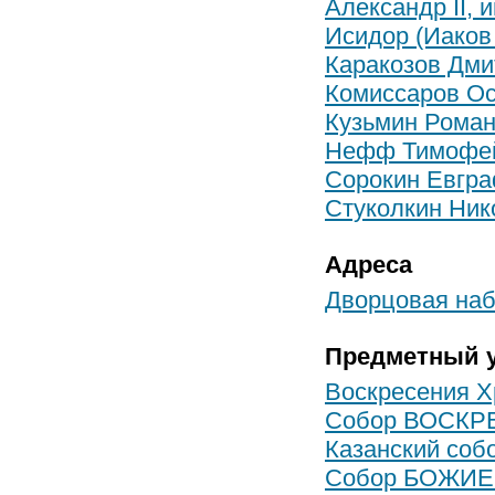
Александр II, 
Исидор (Иаков
Каракозов Дм
Комиссаров О
Кузьмин Роман
Нефф Тимофей
Сорокин Евгр
Стуколкин Ни
Адреса
Дворцовая наб
Предметный у
Воскресения Хр
Собор ВОСКРЕ
Казанский соб
Собор БОЖИЕ