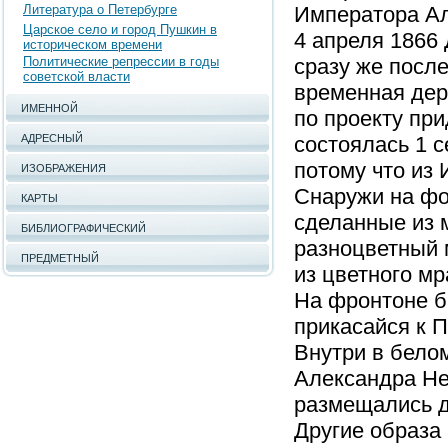
Литература о Петербурге
Императора Ал
Царское село и город Пушкин в
4 апреля 1866 
историческом времени
Политические репрессии в годы
сразу же посл
советской власти
временная дер
ИМЕННОЙ
по проекту при
АДРЕСНЫЙ
состоялась 1 с
потому что из
ИЗОБРАЖЕНИЯ
Снаружи на фо
КАРТЫ
сделанные из 
БИБЛИОГРАФИЧЕСКИЙ
разноцветный 
ПРЕДМЕТНЫЙ
из цветного м
На фронтоне б
прикасайся к 
Внутри в бело
Александра Нев
размещались д
Другие образа