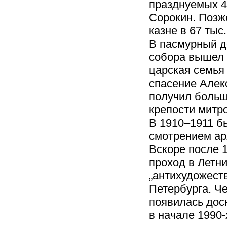
празднуемых 4 
Сорокин. Позж
казне в 67 тыс.
В пасмурный де
собора вышел 
царская семья 
спасение Алекс
получил больш
крепости митр
В 1910–1911 б
смотрением арх
Вскоре после 1
проход в Летни
„антихудожест
Петербурга. Че
появилась дос
в начале 1990-