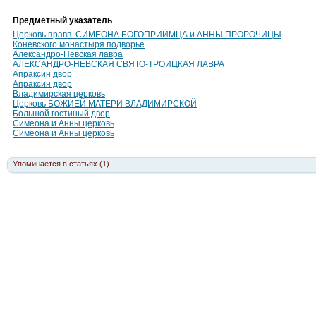
Предметный указатель
Церковь правв. СИМЕОНА БОГОПРИИМЦА и АННЫ ПРОРОЧИЦЫ
Коневского монастыря подворье
Александро-Невская лавра
АЛЕКСАНДРО-НЕВСКАЯ СВЯТО-ТРОИЦКАЯ ЛАВРА
Апраксин двор
Апраксин двор
Владимирская церковь
Церковь БОЖИЕЙ МАТЕРИ ВЛАДИМИРСКОЙ
Большой гостиный двор
Симеона и Анны церковь
Симеона и Анны церковь
Упоминается в статьях (1)