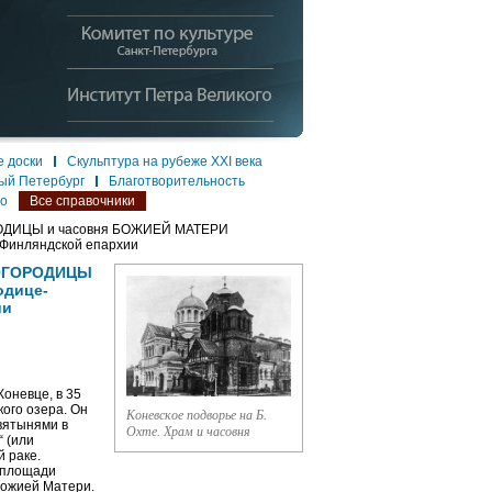
 доски
Скульптура на рубеже XXI века
ый Петербург
Благотворительность
ло
Все справочники
ОДИЦЫ и часовня БОЖИЕЙ МАТЕРИ
 Финляндской епархии
БОГОРОДИЦЫ
одице-
ии
Коневце, в 35
кого озера. Он
Коневское подворье на Б.
вятынями в
Охте. Храм и часовня
 (или
й раке.
й площади
Божией Матери.