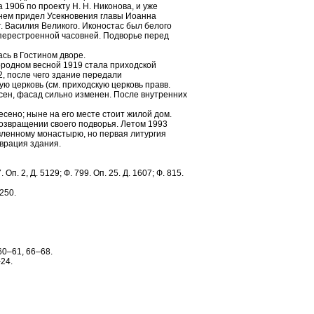
 1906 по проекту Н. Н. Никонова, и уже
 нем придел Усекновения главы Иоанна
. Василия Великого. Иконостас был белого
 перестроенной часовней. Подворье перед
сь в Гостином дворе.
ородном весной 1919 стала приходской
2, после чего здание передали
 церковь (см. приходскую церковь правв.
, фасад сильно изменен. После внутренних
есено; ныне на его месте стоит жилой дом.
возвращении своего подворья. Летом 1993
вленному монастырю, но первая литургия
врация здания.
 Оп. 2, Д. 5129; Ф. 799. Оп. 25. Д. 1607; Ф. 815.
 250.
60–61, 66–68.
24.