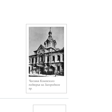
Часовня Коневского
подворья на Загородном
пр.