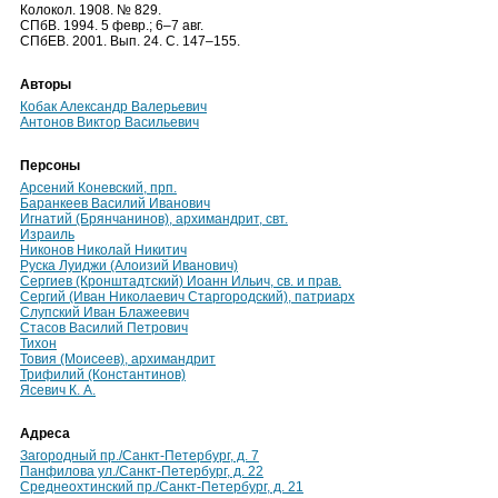
Колокол. 1908. № 829.
СПбВ. 1994. 5 февр.; 6–7 авг.
СПбЕВ. 2001. Вып. 24. С. 147–155.
Авторы
Кобак Александр Валерьевич
Антонов Виктор Васильевич
Персоны
Арсений Коневский, прп.
Баранкеев Василий Иванович
Игнатий (Брянчанинов), архимандрит, свт.
Израиль
Никонов Николай Никитич
Руска Луиджи (Алоизий Иванович)
Сергиев (Кронштадтский) Иоанн Ильич, св. и прав.
Сергий (Иван Николаевич Старгородский), патриарх
Слупский Иван Блажеевич
Стасов Василий Петрович
Тихон
Товия (Моисеев), архимандрит
Трифилий (Константинов)
Ясевич К. А.
Адреса
Загородный пр./Санкт-Петербург, д. 7
Панфилова ул./Санкт-Петербург, д. 22
Среднеохтинский пр./Санкт-Петербург, д. 21