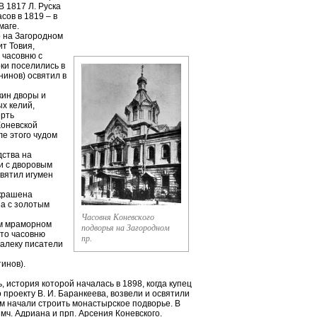
В 1817 Л. Руска
сов в 1819 – в
маге.
о на Загородном
т Товия,
 часовню с
ки поселились в
инов) освятил в
кин дворы и
ых келий,
ерть
Коневской
ле этого чудом
дства на
ни с дворовым
святил игумен
украшена
за с золотым
Часовня Коневского
ом мраморном
подворья на Загородном
что часовню
пр.
далеку писатели
инов).
, история которой началась в 1898, когда купец
 проекту В. И. Баранкеева, возвели и освятили
м начали строить монастырское подворье. В
ч. Адриана и прп. Арсения Коневского.