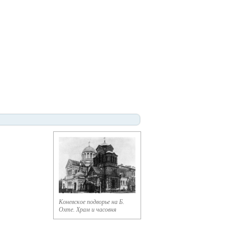
Коневское подворье на Б.
Охте. Храм и часовня