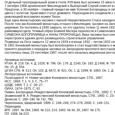
Отдельный трехпридельный храм в стиле XVII века был заложен 15 августа
7 октября 1908 архиепископ Финляндский и Выборгский Сергий освятил в
Предтечи, а 30 ноября – главный придел во имя Успения Богородицы и свт
цвета с золотом. Храм имел статус домового. Переходом его соединили c
революцией возглавлял игумен Тихон.
Еще одна монастырская часовня с иконой Нерукотворного Спаса находила
После того как Коневский монастырь отошел к Финляндии, часовня на Заг
церковью. Ее пытались в 1930 закрыть, но это удалось только 11 июля 193
райкоммунотделу. Чтимый образ Божией Матери перенесли в Симеоновскую
СИМЕОНА БОГОПРИИМЦА и АННЫ ПРОРОЧИЦЫ). Верх часовни был снесен
перестроек в здании долго размещалось строительное управление.
Подворье на Охте закрыто 12 августа 1929 и в конце 1932 – летом 1933 сн
В 1991 Коневский монастырь был возобновлен и стал ходатайствовать о 
принято решение о передаче часовни на Загородном проспекте восстано
состоялась лишь 19 сентября 1997, после чего началась медленная реста
Архивные источники
РГИА. Ф. 218. Оп. 4. Д. 1026; Ф. 796. Оп. 179. Д. 2240; Оп. 183. Д 1496; Ф. 797.
Оп. 15. Д. 554.
ЦГИА СПб. Ф. 513. Оп. 102. Д. 6672; Ф. 921. Оп. 1. Д. 1099; Ф. 1883. Оп. 1. Д.
Литературные источники
Полисадов И. Н. Новая часовня Коневского монастыря. СПб., 1867.
ИСС. 1869. Т. 1. Ч. 3. С. 75–77.
ЦЛДБ. 1869. Т. 2. С. 26–27.
ОИАХ. 1874–1875. С. 62.
Пимен. Богородице-Рождественский Коневский монастырь. СПб., 1892. С. 
Знаменский Ф. А. Рождественский Коневский монастырь. СПб., 1900. С. 23–
Денисов. С. 189–190. № 742, 780.
Черепенина, Шкаровский. 1999. С. 248–249, 274–276; 2000. С. 149–151.
Периодика
ВПГ. 1897. № 294; 1900. № 210, 214; 1902. № 34, 35; 1907. № 175.
ПЛ. 1906. № 223.