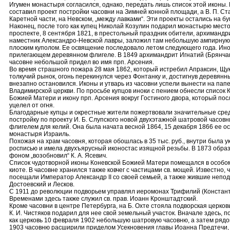
Игумен монастыря согласился, однако, передать лишь список этой иконы. 
составил проект постройки часовни на Зимней конной площади, а В. П. Ста
Каретной части, на Невском, „между лавками“. Эти проекты остались на бу
Наконец, после того как купец Николай Козулин подарил монастырю мест
проспекте, 8 сентября 1821, в престольный праздник обители, архимандри
наместник Александро-Невской лавры, заложил там небольшую ампирную
плоским куполом. Ее освящение последовало летом следующего года. Ино
прилегающем деревянном флигеле. В 1849 архимандрит Игнатий (Брянчан
часовне небольшой придел во имя прп. Арсения.
Во время страшного пожара 28 мая 1862, который истребил Апраксин, Щу
толкучий рынок, огонь перекинулся через Фонтанку и, достигнув деревянн
внезапно остановился. Иконы и утварь из часовни успели вынести на пап
Владимирской церкви. По просьбе купцов иноки с пением обнесли список 
Божией Матери и икону прп. Арсения вокруг Гостиного двора, который пос
уцелел от огня.
Благодарные купцы и окрестные жители пожертвовали значительные сре
постройку по проекту И. Б. Слупского новой двухэтажной шатровой часов
флигелем для келий. Она была начата весной 1864, 15 декабря 1866 ее о
монастыря Израиль.
Похожая на храм часовня, которая обошлась в 35 тыс. руб., внутри была 
росписью и имела двухъярусный иконостас изящной резьбы. В 1873 обра
фоном „возобновил“ К. А. Ясевич.
Список чудотворной иконы Коневской Божией Матери помещался в особ
киоте. В часовне хранился также ковчег с частицами св. мощей. Известно, 
посещали Император Александр II со своей семьей, а также жившие непо
Достоевский и Лесков.
С 1911 до революции подворьем управлял иеромонах Трифилий (Констант
Временами здесь также служил св. прав. Иоанн Кронштадтский.
Кроме часовни в центре Петербурга, на Б. Охте стояла подворская церковь
К. И. Чистяков подарил для нее свой земельный участок. Вначале здесь, по
как церковь 10 февраля 1902 небольшую шатровую часовню, а затем рядо
1903 часовню расширили приделом Усекновения главы Иоанна Предтечи, м