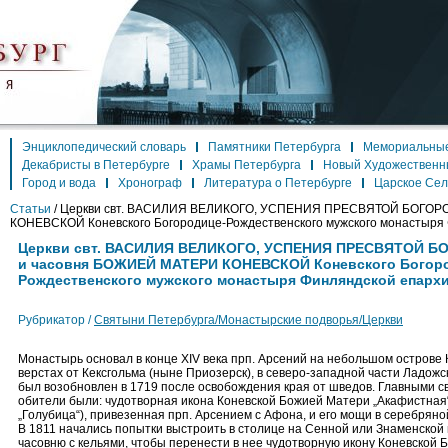
Энциклопедический словарь
Памятники Петербурга
Мемориальные
Декабристы в Петербурге
Храмы Петербурга
Новый Художественн
Город и вода
Хронограф
Литература о Петербурге
Царское Се
Статьи
/
Церкви свт. ВАСИЛИЯ ВЕЛИКОГО, УСПЕНИЯ ПРЕСВЯТОЙ БОГОР
КОНЕВСКОЙ Коневского Богородице-Рождественского мужского монастыря
Церкви свт. ВАСИЛИЯ ВЕЛИКОГО, УСПЕНИЯ ПРЕСВЯТОЙ 
и часовня БОЖИЕЙ МАТЕРИ КОНЕВСКОЙ Коневского Богор
Рождественского мужского монастыря Финляндской епарх
Рубрикатор /
Святыни Петербурга/Монастырские подворья/Церкви
Монастырь основал в конце XIV века прп. Арсений на небольшом острове 
верстах от Кексгольма (ныне Приозерск), в северо-западной части Ладожс
был возобновлен в 1719 после освобождения края от шведов. Главными с
обители были: чудотворная икона Коневской Божией Матери „Акафистная“
„Голубица“), привезенная прп. Арсением с Афона, и его мощи в серебряно
В 1811 начались попытки выстроить в столице на Сенной или Знаменско
часовню с кельями, чтобы перенести в нее чудотворную икону Коневской 