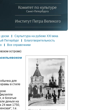
 доски
Скульптура на рубеже XXI века
ый Петербург
Благотворительность
ло
Все справочники
ском острове)
сильевском
еобычна для
 храмы в стиле
орою
 Джузеппе
, и богатые
али деньги на
а 24 мая 1750,
нская“, т.е.