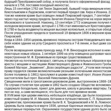
будущий Преображенский собор, и получила богато оформленный фасад. 
начали в 1758, поставив походный иконостас.
Лишь 15 сентября 1762 свт.Тихон Задонский, бывший тогда викарным епи
Кексгольмским и Ладожским, освятил первый придел свв. Кира и Иоанна. 2
том же нижнем храме был освящен левый Покровский придел, 7 сентября т
через год настал черед придела Зачатия Иоанна Предтечи на хорах верхней
Московского в трапезной. Наконец, 13 сентября 1772 освящение получил
холодном верхнем храме, который с 1796 стал именоваться Крестовоздви
В 1780-е была воздвигнута мощная высокая колокольня, и открытые обхо
После упразднения придела в трапезной 19 февраля 1806 в верхнем хра
Покровский.
Когда в 1844–1854 церковь временно перешла сестрам Новодевичьего мо
себя новое здание на углу Среднего проспекта и 7-й линии, и был даже со
бумаге.
После возвращения храма приходу акад. Р. Ф. Виноградов исполнил в нем
некоторые новые образа. 1 октября 1899 на углу освящена шатровая часов
перестроенная М. Ф. Еремеевым из прежде существовавшей.
Несмотря на почтенный возраст, святынь и примечательных образов в х
креста с мощами и частицами Животворящего Древа и Живоносного Гроба
Божией Матери: „Знамения“, „Всех скорбящих радости“, „Утоли моя печали“
праву гордился своими великолепными резными золочеными иконостасами 
Более полувека (с 1861) прослужил в церкви известный прот. Иоанн Иоан
настоятелем был прот. Василий Николаевич Дурнев.
Священники жили в трехэтажном церковном доме, выстроенном в 1868–1870
По случаю столетия при церкви в 1862 было создано Общество вспоможен
содержало богадельню, приют для девочек, школу и дешевые квартиры. Га
пел не хор, а сами молящиеся, что было для того времени внове.
В XVIII веке при церкви имелось небольшое кладбище, где были похоронены
известный гравер М. И. Махаев, ботаник и путешественник С. П. Крашенинн
документам, прихожанами храма были В. К. Тредиаковский и М. В. Ломонос
Церковь была закрыта в марте 1936, ценные барочные иконостасы и обра
межэтажные перекрытия. Охраняемое государством здание долго было за