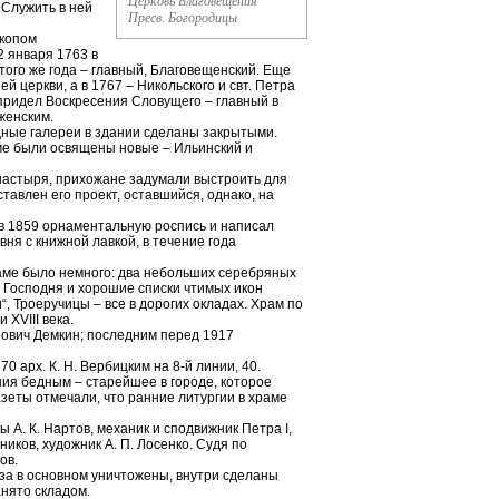
Церковь Благовещения
Служить в ней
Пресв. Богородицы
скопом
2 января 1763 в
ого же года – главный, Благовещенский. Еще
 церкви, а в 1767 – Никольского и свт. Петра
 придел Воскресения Словущего – главный в
женским.
дные галереи в здании сделаны закрытыми.
ме были освящены новые – Ильинский и
настыря, прихожане задумали выстроить для
ставлен его проект, оставшийся, однако, на
 в 1859 орнаментальную роспись и написал
ня с книжной лавкой, в течение года
раме было немного: два небольших серебряных
 Господня и хорошие списки чтимых икон
, Троеручицы – все в дорогих окладах. Храм по
XVIII века.
нович Демкин; последним перед 1917
 арх. К. Н. Вербицким на 8-й линии, 40.
ия бедным – старейшее в городе, которое
зеты отмечали, что ранние литургии в храме
 А. К. Нартов, механик и сподвижник Петра I,
иков, художник А. П. Лосенко. Судя по
ов.
за в основном уничтожены, внутри сделаны
нято складом.