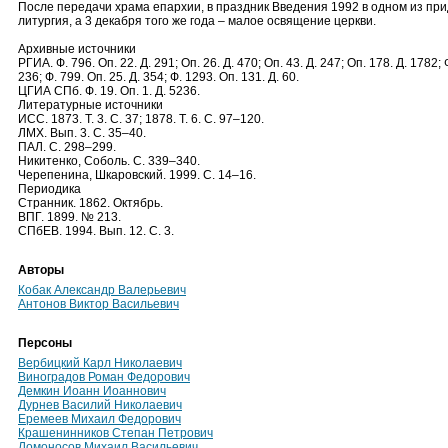
После передачи храма епархии, в праздник Введения 1992 в одном из пр
литургия, а 3 декабря того же года – малое освящение церкви.
Архивные источники
РГИА. Ф. 796. Оп. 22. Д. 291; Оп. 26. Д. 470; Оп. 43. Д. 247; Оп. 178. Д. 1782; Ф
236; Ф. 799. Оп. 25. Д. 354; Ф. 1293. Оп. 131. Д. 60.
ЦГИА СПб. Ф. 19. Оп. 1. Д. 5236.
Литературные источники
ИCC. 1873. Т. 3. С. 37; 1878. Т. 6. С. 97–120.
ЛМХ. Вып. 3. С. 35–40.
ПАЛ. С. 298–299.
Никитенко, Соболь. С. 339–340.
Черепенина, Шкаровский. 1999. С. 14–16.
Периодика
Странник. 1862. Октябрь.
ВПГ. 1899. № 213.
СПбЕВ. 1994. Вып. 12. С. 3.
Авторы
Кобак Александр Валерьевич
Антонов Виктор Васильевич
Персоны
Вербицкий Карл Николаевич
Виноградов Роман Федорович
Демкин Иоанн Иоаннович
Дурнев Василий Николаевич
Еремеев Михаил Федорович
Крашенинников Степан Петрович
Ломоносов Михаил Васильевич