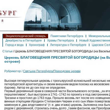
Энциклопедический словарь
Памятники Петербурга
Мемориальные
Декабристы в Петербурге
Храмы Петербурга
Новый Художественн
Город и вода
Хронограф
Литература о Петербурге
Царское Се
Статьи
/
Церковь БЛАГОВЕЩЕНИЯ ПРЕСВЯТОЙ БОГОРОДИЦЫ (на Васильев
Церковь БЛАГОВЕЩЕНИЯ ПРЕСВЯТОЙ БОГОРОДИЦЫ (на Ва
острове)
Рубрикатор /
Святыни Петербурга/Приходские церкви
Высокая пятикупольная церковь с трехъярусной колокольней несколько н
петербургской архитектуры и своим внешним видом похожа на московские
барокко. Автор ее до сих пор не определен.
Первый деревянный храм в северной части Васильевского острова, „за вт
першпективою“, был выстроен в 1741–1742 по проекту и под смотрением
Трезини и простоял до 1763 года. Прошло восемь лет после его освящения
винные откупщики Иродион Степанович Чиркин и его сын Иван пожертвов
каменную в „два апартамента“ (т. е. два этажа) церковь. Заложена она был
рядом с деревянной, строилась очень долго „таким фасоном, как Преображе