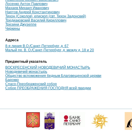
Лосенко Антон Павлович
Махаев Михаил Иванович
Нартов Андрей Константинович
Тихон (Соколов), епископ (свт. Тихон Задонский)
Тредиаковский Василий Кириллович
Трезини Джузеппе
Чиркины
Адреса
8-я линия В.О./Санкт-Петербург, д. 67
Малый пр. В. О./Санкт-Петербург, д. между д. 18 и 20
Предметный указатель
ВОСКРЕСЕНСКИЙ НОВОДЕВИЧИЙ МОНАСТЫРЬ
Новодевичий монастырь
Общество вспоможения бедным Благовещенской церкви
Барокко
Спасо-Преображенский собор
Собор ПРЕОБРАЖЕНИЯ ГОСПОДНЯ всей гвардии