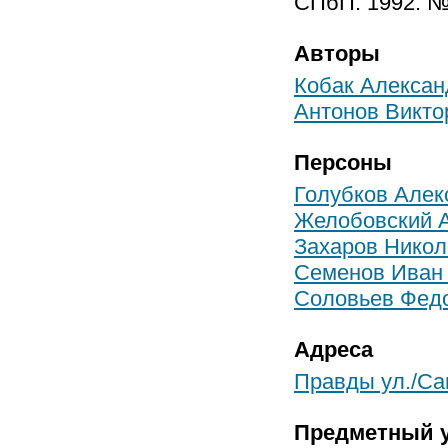
СПбП. 1992. № 
Авторы
Кобак Алексан
Антонов Викто
Персоны
Голубков Алек
Желобовский А
Захаров Никол
Семенов Иван
Соловьев Фед
Адреса
Правды ул./Сан
Предметный у