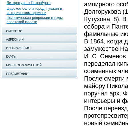
Литература о Петербурге
ампирного особ
Царское село и город Пушкин в
Долгорукова (
историческом времени
Политические репрессии в годы
Кутузова, 8). 
советской власти
собора и Пант
ИМЕННОЙ
фамильные ико
АДРЕСНЫЙ
В 1864, когда 
замужестве На
ИЗОБРАЖЕНИЯ
И. С. Семенов
КАРТЫ
переделал кип
БИБЛИОГРАФИЧЕСКИЙ
соименных чле
ПРЕДМЕТНЫЙ
После смерти м
майору Никола
поручил арх. Ф
интерьеры и ф
После переезд
протопресвите
новый семейны