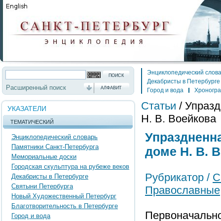
Энциклопедический слов
Декабристы в Петербурге
Расширенный поиск
АЛФАВИТ
Город и вода
Хроногр
Статьи
/
Упраз
УКАЗАТЕЛИ
Н. В. Воейкова
ТЕМАТИЧЕСКИЙ
Упраздненн
Энциклопедический словарь
Памятники Санкт-Петербурга
доме Н. В. 
Мемориальные доски
Городская скульптура на рубеже веков
Рубрикатор /
С
Декабристы в Петербурге
Святыни Петербурга
Православные
Новый Художественный Петербург
Благотворительность в Петербурге
Первоначально
Город и вода