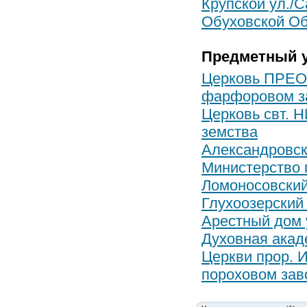
Крупской ул./С
Обуховской Обо
Предметный у
Церковь ПРЕ
фарфоровом з
Церковь свт.
земства
Александровск
Министерство 
Ломоносовски
Глухоозерский
Арестный дом 
Духовная акад
Церкви прор.
пороховом зав