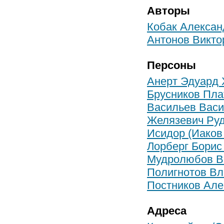
Авторы
Кобак Алексан
Антонов Викто
Персоны
Анерт Эдуард 
Брусников Пла
Васильев Васи
Желязевич Ру
Исидор (Иаков
Лорберг Борис
Мудролюбов В
Полигнотов В
Постников Але
Адреса