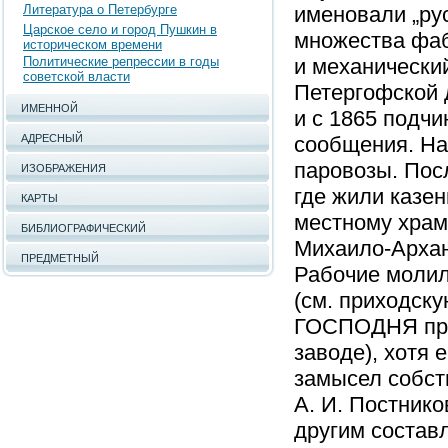
Литература о Петербурге
именовали „ру
Царское село и город Пушкин в
множества фаб
историческом времени
Политические репрессии в годы
и механически
советской власти
Петергофской 
ИМЕННОЙ
и с 1865 подч
АДРЕСНЫЙ
сообщения. На
паровозы. Пос
ИЗОБРАЖЕНИЯ
где жили казен
КАРТЫ
местному храм
БИБЛИОГРАФИЧЕСКИЙ
Михаило-Архан
ПРЕДМЕТНЫЙ
Рабочие молил
(см. приходс
ГОСПОДНЯ при
заводе), хотя 
замысел собст
А. И. Постнико
другим состав