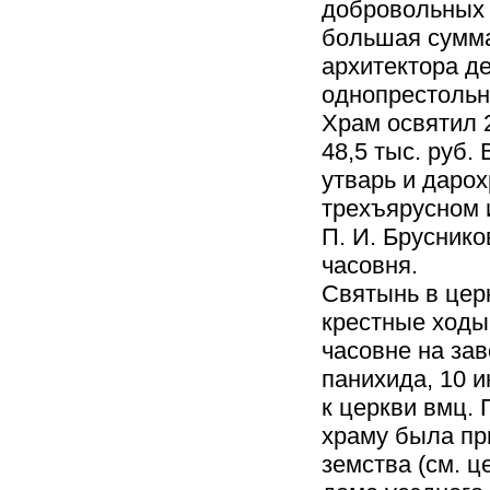
добровольных 
большая сумма,
архитектора д
однопрестольн
Храм освятил 
48,5 тыс. руб.
утварь и дарох
трехъярусном 
П. И. Бруснико
часовня.
Святынь в церк
крестные ходы:
часовне на за
панихида, 10 
к церкви вмц. 
храму была пр
земства (см. 