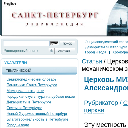
Энциклопедический слов
Декабристы в Петербурге
Расширенный поиск
АЛФАВИТ
Город и вода
Хроногр
Статьи
/
Церко
УКАЗАТЕЛИ
механическом 
ТЕМАТИЧЕСКИЙ
Церковь М
Энциклопедический словарь
Памятники Санкт-Петербурга
Александро
Мемориальные доски
Городская скульптура на рубеже веков
Рубрикатор /
С
Декабристы в Петербурге
Святыни Петербурга
церкви
Новый Художественный Петербург
Благотворительность в Петербурге
Эту местность
Город и вода