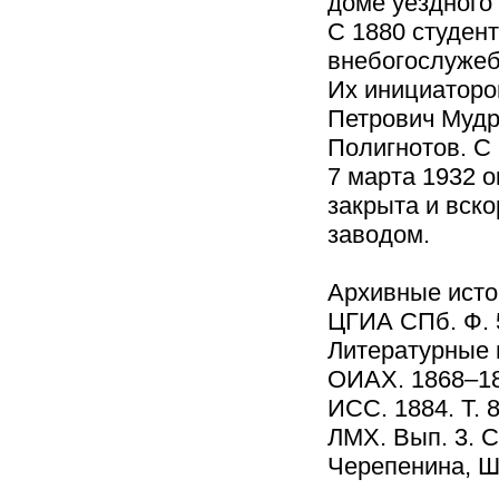
доме уездного 
С 1880 студен
внебогослуже
Их инициаторо
Петрович Мудр
Полигнотов. С
7 марта 1932 
закрыта и вско
заводом.
Архивные исто
ЦГИА СПб. Ф. 56
Литературные 
ОИАХ. 1868–186
ИСС. 1884. Т. 8
ЛМХ. Вып. 3. С
Черепенина, Шк