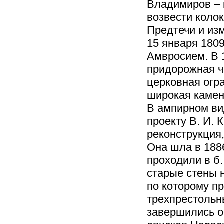
Владимиров – 
возвести коло
Предтечи и изм
15 января 180
Амвросием. В 
придорожная ча
церковная огра
широкая камен
В ампирном ви
проекту В. И. 
реконструкция
Она шла в 188
проходили в б.
старые стены 
по которому п
трехпрестольны
завершились о