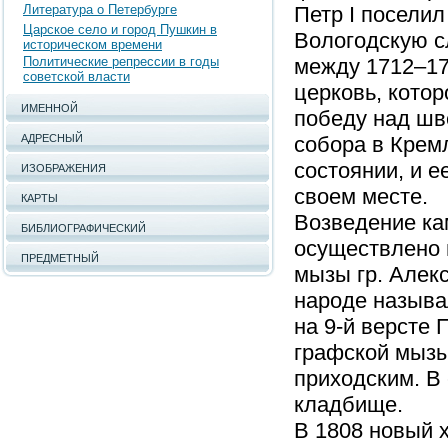
Литература о Петербурге
Петр I посели
Царское село и город Пушкин в
Вологодскую сл
историческом времени
Политические репрессии в годы
между 1712–17
советской власти
церковь, котор
ИМЕННОЙ
победу над шв
АДРЕСНЫЙ
собора в Крем
состоянии, и е
ИЗОБРАЖЕНИЯ
своем месте.
КАРТЫ
Возведение ка
БИБЛИОГРАФИЧЕСКИЙ
осуществлено 
ПРЕДМЕТНЫЙ
мызы гр. Алек
народе называ
на 9-й версте 
графской мызы
приходским. В 
кладбище.
В 1808 новый 