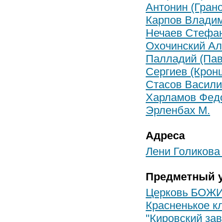
Антонин (Грано
Карпов Влади
Нечаев Стефа
Охочинский Ал
Палладий (Пав
Сергиев (Кронш
Стасов Васили
Харламов Фед
Эрленбах М.
Адреса
Лени Голикова 
Предметный у
Церковь БОЖИ
Красненькое 
"Кировский зав