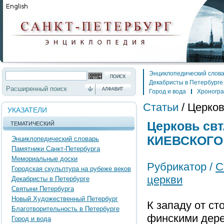
Энциклопедический слов
Декабристы в Петербурге
Расширенный поиск
АЛФАВИТ
Город и вода
Хроногр
Статьи
/
Церко
УКАЗАТЕЛИ
Церковь св
ТЕМАТИЧЕСКИЙ
КИЕВСКОГО
Энциклопедический словарь
Памятники Санкт-Петербурга
Мемориальные доски
Рубрикатор /
С
Городская скульптура на рубеже веков
церкви
Декабристы в Петербурге
Святыни Петербурга
Новый Художественный Петербург
К западу от с
Благотворительность в Петербурге
финскими дере
Город и вода