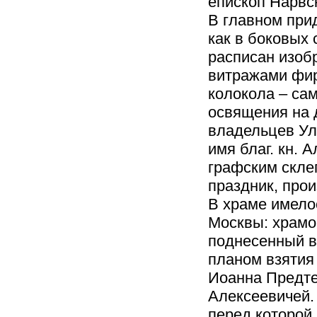
епископ Нарвс
В главном при
как в боковых
расписан изоб
витражами фир
колокола – са
освящения на 
владельцев Ул
имя благ. кн. 
графским скле
праздник, про
В храме имелос
Москвы: храмо
поднесенный в
планом взятия 
Иоанна Предте
Алексеевичей.
перед которой 