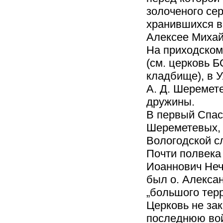
золоченого сер
хранившихся в
Алексее Михай
На приходском
(см. церковь
кладбище), в У
А. Д. Шеремет
дружины.
В первый Спас
Шереметевых, 
Вологодской с
Почти полвека 
Иоаннович Неч
был о. Алекса
„большого терр
Церковь не зак
последнюю вой