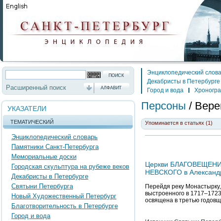
Энциклопедический слов
Декабристы в Петербурге
Расширенный поиск
АЛФАВИТ
Город и вода
Хроногр
Персоны
/
Вере
УКАЗАТЕЛИ
ТЕМАТИЧЕСКИЙ
Упоминается в статьях (1)
Энциклопедический словарь
Памятники Санкт-Петербурга
Мемориальные доски
Церкви БЛАГОВЕЩЕНИ
Городская скульптура на рубеже веков
НЕВСКОГО в Александр
Декабристы в Петербурге
Святыни Петербурга
Перейдя реку Монастырку,
выстроенного в 1717–1723
Новый Художественный Петербург
освящена в третью годовщ
Благотворительность в Петербурге
Город и вода