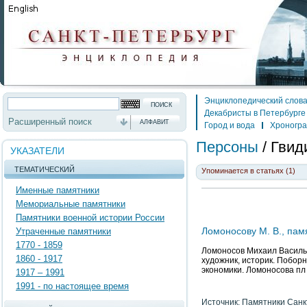
Энциклопедический слов
Декабристы в Петербурге
Расширенный поиск
АЛФАВИТ
Город и вода
Хроногр
Персоны
/
Гвид
УКАЗАТЕЛИ
ТЕМАТИЧЕСКИЙ
Упоминается в статьях (1)
Именные памятники
Мемориальные памятники
Памятники военной истории России
Ломоносову М. В., пам
Утраченные памятники
1770 - 1859
Ломоносов Михаил Василье
1860 - 1917
художник, историк. Поборн
экономики. Ломоносова пл
1917 – 1991
1991 - по настоящее время
Источник: Памятники Санк