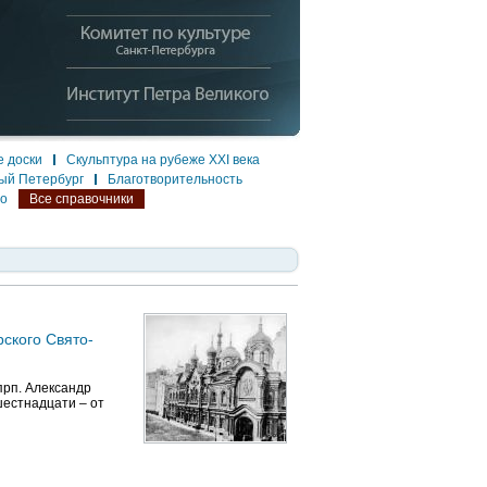
 доски
Скульптура на рубеже XXI века
ый Петербург
Благотворительность
ло
Все справочники
ского Свято-
прп. Александр
шестнадцати – от