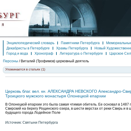
Энциклопедический словарь
Памятники Петербурга
Мемориальные
Декабристы в Петербурге
Храмы Петербурга
Новый Художественн
Город и вода
Хронограф
Литература о Петербурге
Царское Се
Персоны
/
Виталий (Трофимов)
церковный деятель
Упоминается в статьях (1)
Церковь благ. вел. кн. АЛЕКСАНДРА НЕВСКОГО Александро-Свир
Троицкого мужского монастыря Олонецкой епархии
В Олонецкой епархии это была самая чтимая обитель. Ее основал в 1487 
Свирский на берегу Рощинского озера, в шести верстах от реки Свирь и в 
будущего города Лодейное Поле
Источник: Святыни Петербурга