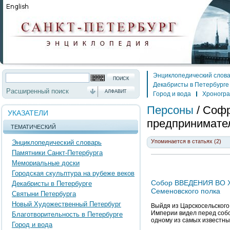
Энциклопедический слов
Декабристы в Петербурге
Расширенный поиск
АЛФАВИТ
Город и вода
Хроногр
Персоны
/
Софр
УКАЗАТЕЛИ
предпринимате
ТЕМАТИЧЕСКИЙ
Упоминается в статьях (2)
Энциклопедический словарь
Памятники Санкт-Петербурга
Мемориальные доски
Городская скульптура на рубеже веков
Собор ВВЕДЕНИЯ ВО 
Декабристы в Петербурге
Семеновского полка
Святыни Петербурга
Новый Художественный Петербург
Выйдя из Царскосельского
Империи видел перед соб
Благотворительность в Петербурге
одному из самых известны
Город и вода