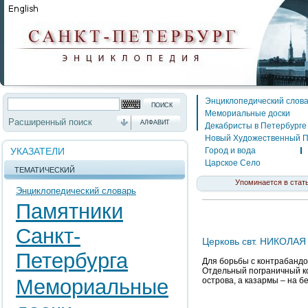
Энциклопедический слов
Мемориальные доски
Расширенный поиск
АЛФАВИТ
Декабристы в Петербурге
Новый Художественный П
УКАЗАТЕЛИ
Город и вода
Царское Село
ТЕМАТИЧЕСКИЙ
Упоминается в стать
Энциклопедический словарь
Памятники
Санкт-
Церковь свт. НИКОЛАЯ
Петербурга
Для борьбы с контрабандо
Отдельный пограничный ко
Мемориальные
острова, а казармы – на б