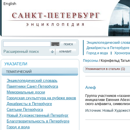
Энциклопедический слов
Декабристы в Петербурге
Расширенный поиск
АЛФАВИТ
Город и вода
Хроногр
Персоны
/
Корнфельд Татья
УКАЗАТЕЛИ
Упоминается в статьях (1)
ТЕМАТИЧЕСКИЙ
Энциклопедический словарь
Памятники Санкт-Петербурга
Алеф
Мемориальные доски
Группа участников «газан
Городская скульптура на рубеже веков
инициативе Евгения Абезг
Декабристы в Петербурге
ского алфавита, символизи
Святыни Петербурга
Источник: Новый Художес
Новый Художественный Петербург
Благотворительность в Петербурге
Город и вода