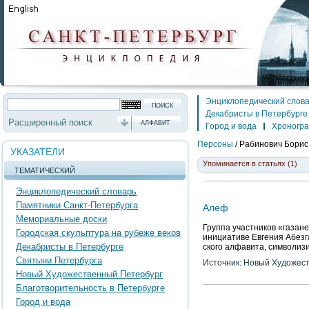
Энциклопедический слов
Декабристы в Петербурге
Расширенный поиск
АЛФАВИТ
Город и вода
Хроногр
Персоны
/
Рабинович Борис
УКАЗАТЕЛИ
Упоминается в статьях (1)
ТЕМАТИЧЕСКИЙ
Энциклопедический словарь
Памятники Санкт-Петербурга
Алеф
Мемориальные доски
Группа участников «газан
Городская скульптура на рубеже веков
инициативе Евгения Абезг
Декабристы в Петербурге
ского алфавита, символизи
Святыни Петербурга
Источник: Новый Художес
Новый Художественный Петербург
Благотворительность в Петербурге
Город и вода