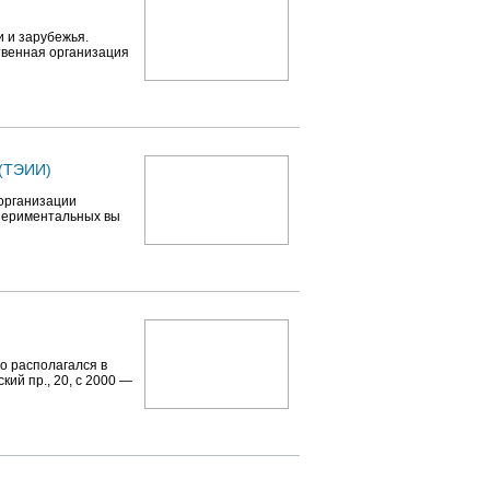
 и зарубежья.
твенная организация
 (ТЭИИ)
организации
периментальных вы
о располагался в
кий пр., 20, с 2000 —