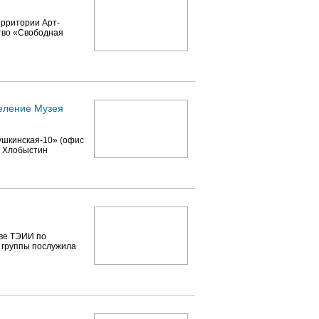
ерритории Арт-
тво «Свободная
деление Музея
ушкинская-10» (офис
й Хлобыстин
аве ТЭИИ по
ю группы послужила