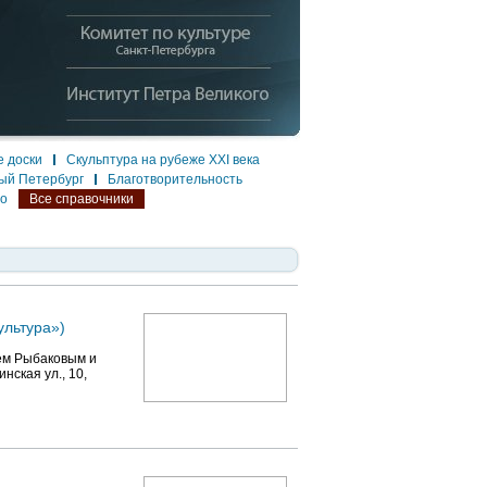
 доски
Скульптура на рубеже XXI века
ый Петербург
Благотворительность
ло
Все справочники
ультура»)
ием Рыбаковым и
нская ул., 10,