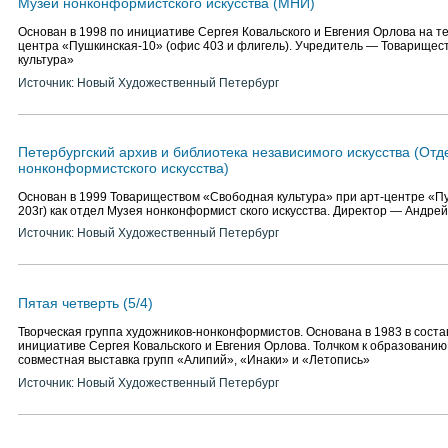
Музей нонконформистского искусства (МНИ)
Основан в 1998 по инициативе Сергея Ковальского и Евгения Орлова на т
центра «Пушкинская-10» (офис 403 и флигель). Учредитель — Товарищес
культура»
Источник: Новый Художественный Петербург
Петербургский архив и библиотека независимого искусства (От
нонконформистского искусства)
Основан в 1999 Товариществом «Свободная культура» при арт-центре «П
203г) как отдел Музея нонконформист ского искусства. Директор — Андре
Источник: Новый Художественный Петербург
Пятая четверть (5/4)
Творческая группа художников-нонконформистов. Основана в 1983 в сост
инициативе Сергея Ковальского и Евгения Орлова. Толчком к образовани
совместная выставка групп «Алипий», «Инаки» и «Летопись»
Источник: Новый Художественный Петербург