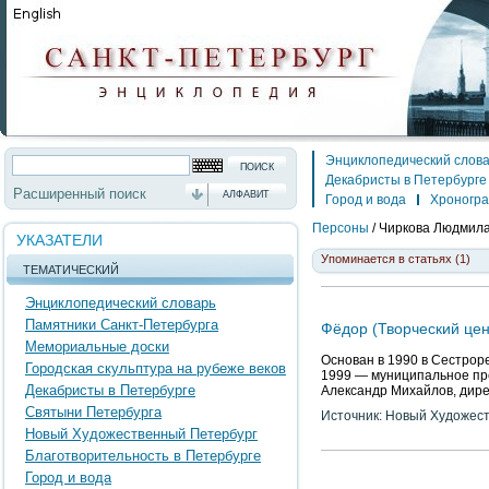
Энциклопедический слов
Декабристы в Петербурге
Расширенный поиск
АЛФАВИТ
Город и вода
Хроногр
Персоны
/
Чиркова Людмил
УКАЗАТЕЛИ
Упоминается в статьях (1)
ТЕМАТИЧЕСКИЙ
Энциклопедический словарь
Памятники Санкт-Петербурга
Фёдор (Творческий цен
Мемориальные доски
Основан в 1990 в Сестроре
Городская скульптура на рубеже веков
1999 — муниципальное пр
Декабристы в Петербурге
Александр Михайлов, дире
Святыни Петербурга
Источник: Новый Художес
Новый Художественный Петербург
Благотворительность в Петербурге
Город и вода