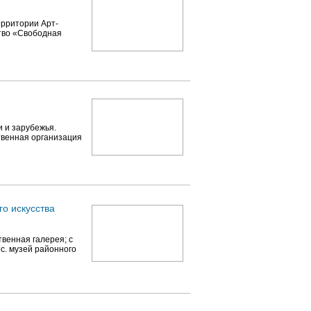
ерритории Арт-
тво «Свободная
 и зарубежья.
твенная организация
о искусства
венная галерея; с
с. музей районного