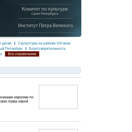
 доски
Скульптура на рубеже XXI века
ый Петербург
Благотворительность
ло
Все справочники
ожниками-евреями по
рвая буква еврей