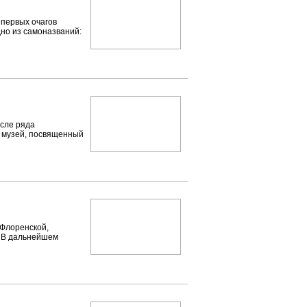
 первых очагов
но из самоназваний:
осле ряда
е музей, посвященный
 Флоренской,
 В дальнейшем