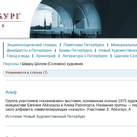
Энциклопедический словарь
Памятники Петербурга
Мемориальные
Декабристы в Петербурге
Храмы Петербурга
Новый Художественн
Город и вода
Хронограф
Литература о Петербурге
Царское Се
Персоны
/
Шварц Шолом (Соломон)
художник
Упоминается в статьях (7)
Алеф
Группа участников «газаневских» выставок, основанная осенью 1975 худ
инициативе Евгения Абезгауза и Алека Рапопорта. Название группы — пе
ского алфавита, символизирующая «начало». Участники: Е. Абезгауз, А
Источник: Новый Художественный Петербург