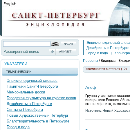
Энциклопедический слов
Декабристы в Петербурге
Расширенный поиск
АЛФАВИТ
Город и вода
Хроногр
Персоны
/
Видерман Влади
УКАЗАТЕЛИ
Упоминается в статьях (12)
ТЕМАТИЧЕСКИЙ
Энциклопедический словарь
Памятники Санкт-Петербурга
Алеф
Мемориальные доски
Группа участников «газан
Городская скульптура на рубеже веков
инициативе Евгения Абезг
Декабристы в Петербурге
ского алфавита, символизи
Святыни Петербурга
Источник: Новый Художес
Новый Художественный Петербург
Благотворительность в Петербурге
Город и вода