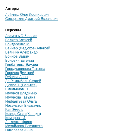
Авторы
Лейкинд Олег Леонидович
Северюхин Дмитрий Яковлевич
Персоны
Азаматъ Э. Чеслав
Беляев Алексей
Бондаренко М.
Вайнер (Федюков) Алексей
Величко Александр
Воинов Вадим
Волозин Евгений
Горбатенко Эдуард
Городчанинова Татьяна
Горячев Дмитрий
Губкина Анна
Де Рокамболь Сергей
Дюпре Т. (Бельгия)
Емельянов Ю.
Игумнов Владимир
Игумнова Татьяна
Инфантьева Ольга
Иосельзон Владимир
Кан Эмиль
Коккер Стив (Канада)
Комарова И.
Левченко Ирина
Михайлова Елизавета
Николаева Анна