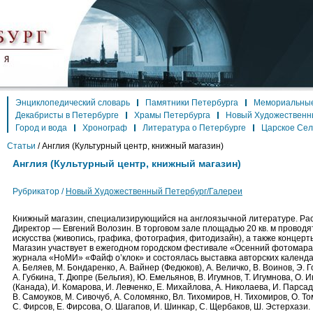
Энциклопедический словарь
Памятники Петербурга
Мемориальные
Декабристы в Петербурге
Храмы Петербурга
Новый Художественн
Город и вода
Хронограф
Литература о Петербурге
Царское Се
Статьи
/
Англия (Культурный центр, книжный магазин)
Англия (Культурный центр, книжный магазин)
Рубрикатор /
Новый Художественный Петербург/Галереи
Книжный магазин, специализирующийся на англоязычной литературе. Распо
Директор — Евгений Волозин. В торговом зале площадью 20 кв. м проводя
искусства (живопись, графика, фотография, фитодизайн), а также концерт
Магазин участвует в ежегодном городском фестивале «Осенний фотомар
журнала «НоМИ» «Файф o’клок» и состоялась выставка авторских календа
А. Беляев, М. Бондаренко, А. Вайнер (Федюков), А. Величко, В. Воинов, Э. Г
А. Губкина, Т. Дюпре (Бельгия), Ю. Емельянов, В. Игумнов, Т. Игумнова, О. 
(Канада), И. Комарова, И. Левченко, Е. Михайлова, А. Николаева, И. Парсад
В. Самоуков, М. Сивочуб, А. Соломянко, Вл. Тихомиров, Н. Тихомиров, О. То
С. Фирсов, Е. Фирсова, О. Шагапов, И. Шинкар, С. Щербаков, Ш. Эстерхази.