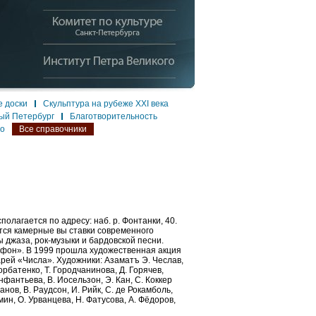
 доски
Скульптура на рубеже XXI века
ый Петербург
Благотворительность
ло
Все справочники
лагается по адресу: наб. р. Фонтанки, 40.
тся камерные вы ставки современного
ы джаза, рок-музыки и бардовской песни.
афон». В 1999 прошла художественная акция
рей «Числа». Художники: Азаматъ Э. Чеслав,
орбатенко, Т. Городчанинова, Д. Горячев,
Инфантьева, В. Иосельзон, Э. Кан, С. Коккер
анов, В. Раудсон, И. Рийк, С. де Рокамболь,
мин, О. Урванцева, Н. Фатусова, А. Фёдоров,