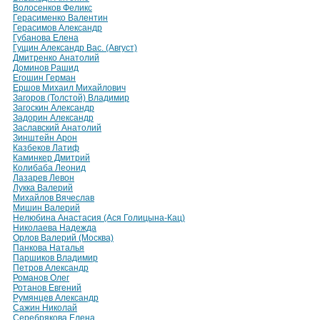
Волосенков Феликс
Герасименко Валентин
Герасимов Александр
Губанова Елена
Гущин Александр Вас. (Август)
Дмитренко Анатолий
Доминов Рашид
Егошин Герман
Ершов Михаил Михайлович
Загоров (Толстой) Владимир
Загоскин Александр
Задорин Александр
Заславский Анатолий
Зинштейн Арон
Казбеков Латиф
Каминкер Дмитрий
Колибаба Леонид
Лазарев Левон
Лукка Валерий
Михайлов Вячеслав
Мишин Валерий
Нелюбина Анастасия (Ася Голицына-Кац)
Николаева Надежда
Орлов Валерий (Москва)
Панкова Наталья
Паршиков Владимир
Петров Александр
Романов Олег
Ротанов Евгений
Румянцев Александр
Сажин Николай
Серебрякова Елена