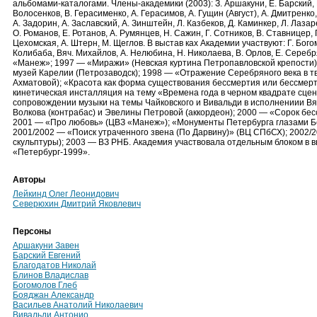
альбомами-каталогами. Члены-академики (2003): З. Аршакуни, Е. Барский, Н
Волосенков, В. Герасименко, А. Герасимов, А. Гущин (Август), А. Дмитренко,
А. Задорин, А. Заславский, А. Зинштейн, Л. Казбеков, Д. Каминкер, Л. Лазар
О. Романов, Е. Ротанов, А. Румянцев, Н. Сажин, Г. Сотников, В. Ставницер, 
Цехомская, А. Штерн, М. Щеглов. В выстав ках Академии участвуют: Г. Богом
Колибаба, Вяч. Михайлов, А. Нелюбина, Н. Николаева, В. Орлов, Е. Серебр
«Манеж»; 1997 — «Миражи» (Невская куртина Петропавловской крепости)
музей Карелии (Петрозаводск); 1998 — «Отражение Серебряного века в 
Ахматовой); «Красота как форма существования бессмертия или бессмер
кинетическая инсталляция на тему «Времена года в черном квадрате сцен
сопровождении музыки на темы Чайковского и Вивальди в исполнениии Вя
Волкова (контрабас) и Эвелины Петровой (аккордеон); 2000 — «Сорок бе
2001 — «Про любовь» (ЦВЗ «Манеж»); «Монументы Петербурга глазами Бе
2001/2002 — «Поиск утраченного звена (По Дарвину)» (ВЦ СПбСХ); 2002/
скульптуры); 2003 — ВЗ РНБ. Академия участвовала отдельным блоком в 
«Петербург-1999».
Авторы
Лейкинд Олег Леонидович
Северюхин Дмитрий Яковлевич
Персоны
Аршакуни Завен
Барский Евгений
Благодатов Николай
Блинов Владислав
Богомолов Глеб
Бояджан Александр
Васильев Анатолий Николаевич
Вивальди Антонио