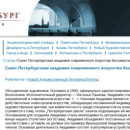
Энциклопедический словарь
Памятники Петербурга
Мемориальные
Декабристы в Петербурге
Храмы Петербурга
Новый Художественн
Город и вода
Хронограф
Литература о Петербурге
Царское Се
Статьи
/
Санкт-Петербургская академия современного искусства бессмерт
Санкт-Петербургская академия современного искусства бе
Рубрикатор /
Новый Художественный Петербург/Группы
Объединение художников. Основано в 1994, официально зарегистрирован
Волосенков. Исполнительный директор — Наталья Панкова. Академия ста
направлений в современном искусстве. <…> Членами Академии являются 
действительно новаторском искусстве, обладающие несомненной индивид
художественные критики, чья компетентность среди специалистов по иску
стремится к тому, чтобы „Петербургская школа“ заняла подобающее ей мес
Основанием для создания Академии стала необходимость актуализации к
конце нашего столетия» (из Устава). Академия объединяет постоянных чле
соответствии с уставом, не должно (по примеру Французской Академии) 
членов. Основная деятельность Академии состоит в регулярном устройст