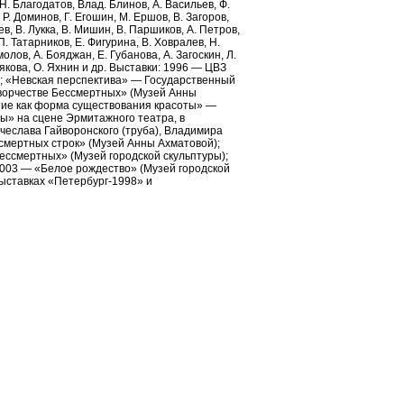
. Благодатов, Влад. Блинов, А. Васильев, Ф.
 Р. Доминов, Г. Егошин, М. Ершов, В. Загоров,
ев, В. Лукка, В. Мишин, В. Паршиков, А. Петров,
П. Татарников, Е. Фигурина, В. Ховралев, Н.
олов, А. Бояджан, Е. Губанова, А. Загоскин, Л.
якова, О. Яхнин и др. Выставки: 1996 — ЦВЗ
; «Невская перспектива» — Государственный
творчестве Бессмертных» (Музей Анны
тие как форма существования красоты» —
ы» на сцене Эрмитажного театра, в
чеслава Гайворонского (труба), Владимира
ссмертных строк» (Музей Анны Ахматовой);
ссмертных» (Музей городской скульптуры);
2003 — «Белое рождество» (Музей городской
выставках «Петербург-1998» и