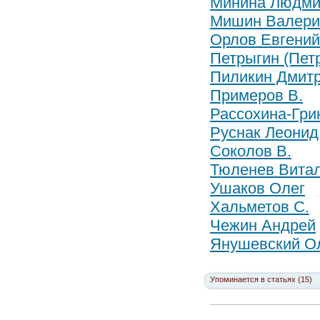
Минина Людм
Мишин Валери
Орлов Евгений
Петрыгин (Пет
Пиликин Дмит
Примеров В.
Рассохина-Гри
Руснак Леонид
Соколов В.
Тюленев Вита
Ушаков Олег
Хальметов С.
Чежин Андрей
Янушевский О
Упоминается в статьях (15)