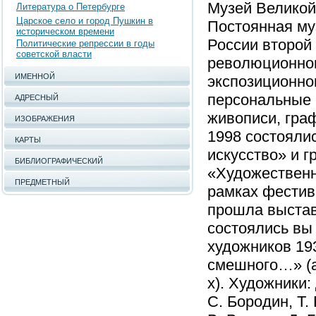
Музей Великой
Литература о Петербурге
Царское село и город Пушкин в
Постоянная му
историческом времени
России второй
Политические репрессии в годы
советской власти
революционном
ИМЕННОЙ
экспозиционно
персональные 
АДРЕСНЫЙ
живописи, граф
ИЗОБРАЖЕНИЯ
1998 состояли
КАРТЫ
искусство» и 
БИБЛИОГРАФИЧЕСКИЙ
«Художественна
ПРЕДМЕТНЫЙ
рамках фестив
прошла выставк
состоялись вы
художников 193
смешного…» (а
х). Художники:
С. Бородин, Т.