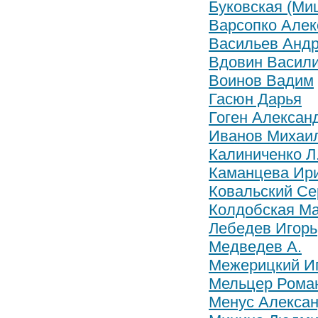
Буковская (Ми
Варсопко Алек
Васильев Анд
Вдовин Васил
Воинов Вадим
Гасюн Дарья
Гоген Алексан
Иванов Михаи
Калиниченко Л
Каманцева Ир
Ковальский Се
Колдобская М
Лебедев Игорь
Медведев А.
Межерицкий И
Мельцер Рома
Менус Алекса