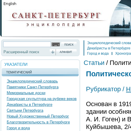
Энциклопедический слов
Декабристы в Петербурге
Расширенный поиск
АЛФАВИТ
Город и вода
Хроногр
Статьи
/
Полити
УКАЗАТЕЛИ
Политическо
ТЕМАТИЧЕСКИЙ
Энциклопедический словарь
Памятники Санкт-Петербурга
Рубрикатор /
Н
Мемориальные доски
Городская скульптура на рубеже веков
Основан в 191
Декабристы в Петербурге
здании особня
Святыни Петербурга
Новый Художественный Петербург
А. И. Гоген) и 
Благотворительность в Петербурге
Куйбышева, 2/4
Город и вода