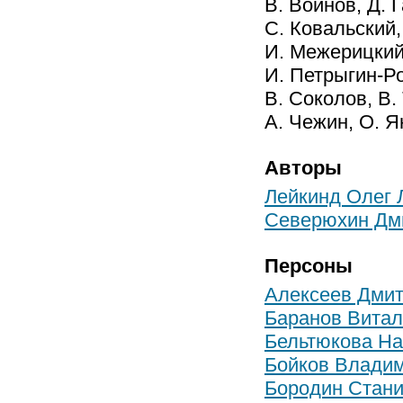
В. Воинов, Д. 
С. Ковальский,
И. Межерицкий,
И. Петрыгин-Ро
В. Соколов, В.
А. Чежин, О. 
Авторы
Лейкинд Олег 
Северюхин Дм
Персоны
Алексеев Дми
Баранов Вита
Бельтюкова На
Бойков Влади
Бородин Стан