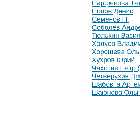
Парфёнова Та
Попов Денис
Семёнов П.
Соболев Андр
Тюлькин Васи
Холуев Влади
Хорошева Оль
Хухров Юрий
Чахотин Пётр 
Четверухин Дм
Шабовта Арте
Шаюнова Ольг