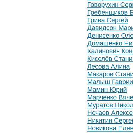
Говорухин Сер
Гребенщиков 
Грива Сергей
Давидсон Мар
Денисенко Оле
Домашенко Ни
Калинович Конс
Киселёв Стани
Лесова Алина
Макаров Стан
Малыш Гаври
Мамин Юрий
Марченко Вяч
Муратов Нико
Нечаев Алексе
Никитин Серге
Новикова Еле