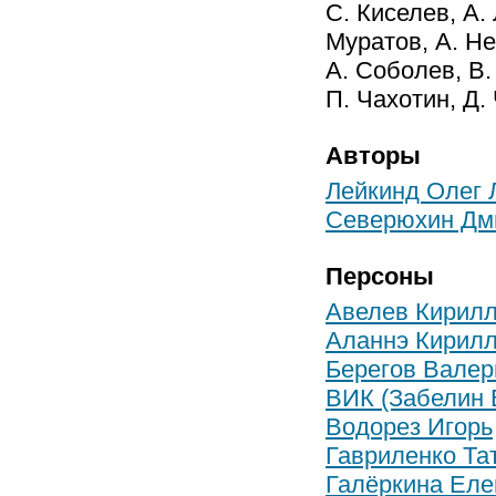
С. Киселев, А.
Муратов, А. Не
А. Соболев, В.
П. Чахотин, Д.
Авторы
Лейкинд Олег 
Северюхин Дм
Персоны
Авелев Кирил
Аланнэ Кирил
Берегов Валер
ВИК (Забелин 
Водорез Игорь
Гавриленко Та
Галёркина Еле