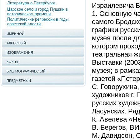
Литература о Петербурге
Израилевича Бр
Царское село и город Пушкин в
1. Основную ч
историческом времени
Политические репрессии в годы
самого Бродск
советской власти
графики русск
ИМЕННОЙ
музея после дл
АДРЕСНЫЙ
котором прохо
театральная ж
ИЗОБРАЖЕНИЯ
Выставки (200
КАРТЫ
музея; в рамка
БИБЛИОГРАФИЧЕСКИЙ
газетой «Петер
ПРЕДМЕТНЫЙ
С. Говорухина
художников г.
русских худож
Ласунских. Ря
К. Авелева «Не
В. Берегов, ВИ
М. Давидсон, О