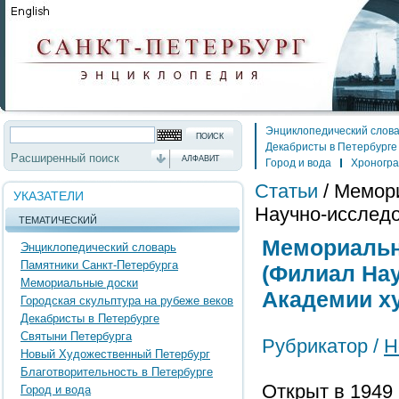
Энциклопедический слов
Декабристы в Петербурге
Расширенный поиск
АЛФАВИТ
Город и вода
Хроногр
Статьи
/
Мемори
УКАЗАТЕЛИ
Научно-исследо
ТЕМАТИЧЕСКИЙ
Мемориальны
Энциклопедический словарь
Памятники Санкт-Петербурга
(Филиал На
Мемориальные доски
Академии ху
Городская скульптура на рубеже веков
Декабристы в Петербурге
Святыни Петербурга
Рубрикатор /
Н
Новый Художественный Петербург
Благотворительность в Петербурге
Открыт в 1949
Город и вода