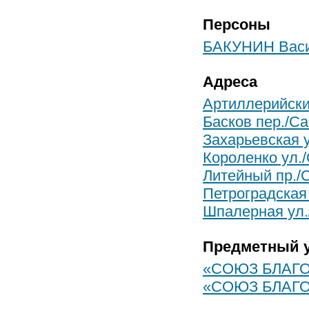
Персоны
БАКУНИН Васи
Адреса
Артиллерийский
Басков пер./Са
Захарьевская у
Короленко ул./
Литейный пр./С
Петроградская 
Шпалерная ул./
Предметный у
«СОЮЗ БЛАГ
«СОЮЗ БЛАГ