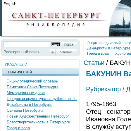
Энциклопедический слов
Декабристы в Петербурге
Расширенный поиск
АЛФАВИТ
Город и вода
Хроногр
Статьи
/
БАКУН
УКАЗАТЕЛИ
БАКУНИН Ва
ТЕМАТИЧЕСКИЙ
Энциклопедический словарь
Памятники Санкт-Петербурга
Рубрикатор /
Д
Мемориальные доски
Городская скульптура на рубеже веков
1795-1863
Декабристы в Петербурге
Отец - сенато
Святыни Петербурга
Новый Художественный Петербург
Ивановна Голе
Благотворительность в Петербурге
В службу вступ
Город и вода