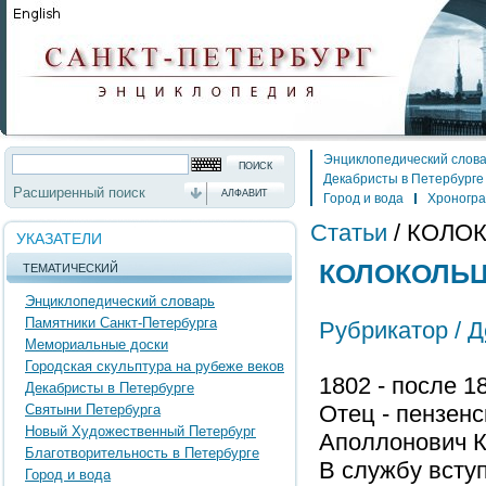
Энциклопедический слов
Декабристы в Петербурге
Расширенный поиск
АЛФАВИТ
Город и вода
Хроногр
Статьи
/
КОЛОК
УКАЗАТЕЛИ
КОЛОКОЛЬЦО
ТЕМАТИЧЕСКИЙ
Энциклопедический словарь
Памятники Санкт-Петербурга
Рубрикатор /
Д
Мемориальные доски
Городская скульптура на рубеже веков
1802 - после 1
Декабристы в Петербурге
Отец - пензен
Святыни Петербурга
Новый Художественный Петербург
Аполлонович К
Благотворительность в Петербурге
В службу вступ
Город и вода