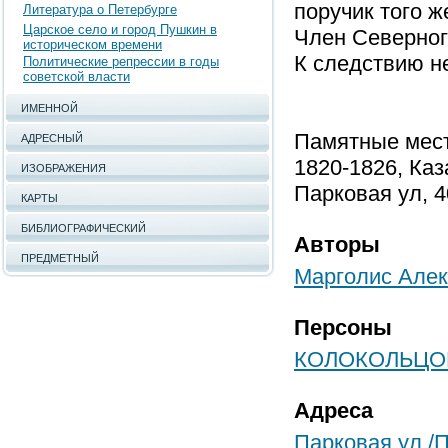
поручик того ж
Литература о Петербурге
Царское село и город Пушкин в
Член Северног
историческом времени
К следствию н
Политические репрессии в годы
советской власти
ИМЕННОЙ
Памятные мест
АДРЕСНЫЙ
1820-1826, Каз
ИЗОБРАЖЕНИЯ
Парковая ул, 4
КАРТЫ
БИБЛИОГРАФИЧЕСКИЙ
Авторы
ПРЕДМЕТНЫЙ
Марголис Алек
Персоны
КОЛОКОЛЬЦОВ 
Адреса
Парковая ул./Пу