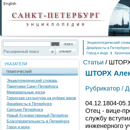
Энциклопедический слов
Декабристы в Петербурге
Расширенный поиск
АЛФАВИТ
Город и вода
Хроногр
Статьи
/
ШТОРХ
УКАЗАТЕЛИ
ШТОРХ Алек
ТЕМАТИЧЕСКИЙ
Энциклопедический словарь
Памятники Санкт-Петербурга
Рубрикатор /
Д
Мемориальные доски
Городская скульптура на рубеже веков
04.12.1804-05.
Декабристы в Петербурге
Отец - вице-п
Святыни Петербурга
Новый Художественный Петербург
службу вступил
Благотворительность в Петербурге
инженерного уч
Город и вода