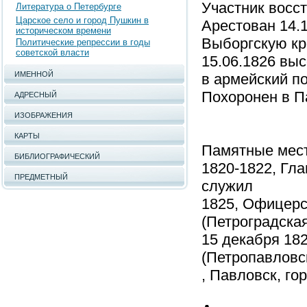
Участник восс
Литература о Петербурге
Царское село и город Пушкин в
Арестован 14.1
историческом времени
Выборгскую кр
Политические репрессии в годы
советской власти
15.06.1826 вы
ИМЕННОЙ
в армейский по
Похоронен в П
АДРЕСНЫЙ
ИЗОБРАЖЕНИЯ
КАРТЫ
Памятные мест
БИБЛИОГРАФИЧЕСКИЙ
1820-1822, Гла
ПРЕДМЕТНЫЙ
служил
1825, Офицерс
(Петроградская
15 декабря 18
(Петропавловс
, Павловск, го