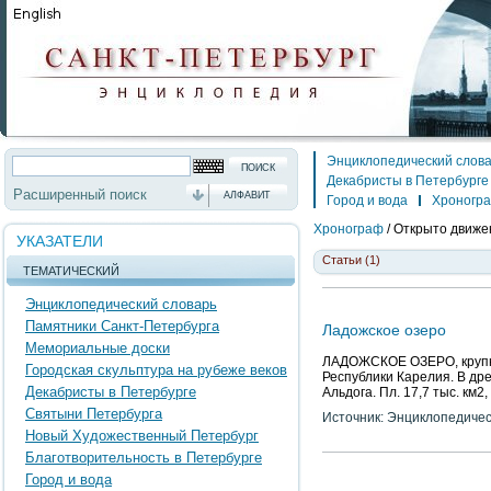
Энциклопедический слов
Декабристы в Петербурге
Расширенный поиск
АЛФАВИТ
Город и вода
Хроногр
Хронограф
/
Открыто движе
УКАЗАТЕЛИ
Статьи (1)
ТЕМАТИЧЕСКИЙ
Энциклопедический словарь
Памятники Санкт-Петербурга
Ладожское озеро
Мемориальные доски
ЛАДОЖСКОЕ ОЗЕРО, крупне
Городская скульптура на рубеже веков
Республики Карелия. В древ
Декабристы в Петербурге
Альдога. Пл. 17,7 тыс. км2, 
Святыни Петербурга
Источник: Энциклопедичес
Новый Художественный Петербург
Благотворительность в Петербурге
Город и вода