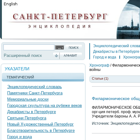
Энциклопедический слов
Декабристы в Петербурге
Расширенный поиск
АЛФАВИТ
Город и вода
Хроногр
Хронограф
/
Филармоническ
УКАЗАТЕЛИ
войны
ТЕМАТИЧЕСКИЙ
Статьи (1)
Энциклопедический словарь
Памятники Санкт-Петербурга
Филармоническое общ
Мемориальные доски
Городская скульптура на рубеже веков
ФИЛАРМОНИЧЕСКОЕ ОБЩЕСТ
Декабристы в Петербурге
орг-ция петерб. проф. музы
Учредители бароны А. А. Ра
Святыни Петербурга
Источник: Энциклопедичес
Новый Художественный Петербург
Благотворительность в Петербурге
Город и вода