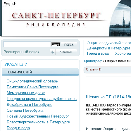
Энциклопедический слов
Декабристы в Петербурге
Расширенный поиск
АЛФАВИТ
Город и вода
Хроногр
Хронограф
/
Открыт памятни
УКАЗАТЕЛИ
Статьи (1)
ТЕМАТИЧЕСКИЙ
Энциклопедический словарь
Памятники Санкт-Петербурга
Мемориальные доски
Шевченко Т.Г. (1814-18
Городская скульптура на рубеже веков
Декабристы в Петербурге
ШЕВЧЕНКО Тарас Григорьеви
качестве крепостного (комн
Святыни Петербурга
живописно-малярного цеха
Новый Художественный Петербург
Благотворительность в Петербурге
Город и вода
Источник: Энциклопедичес