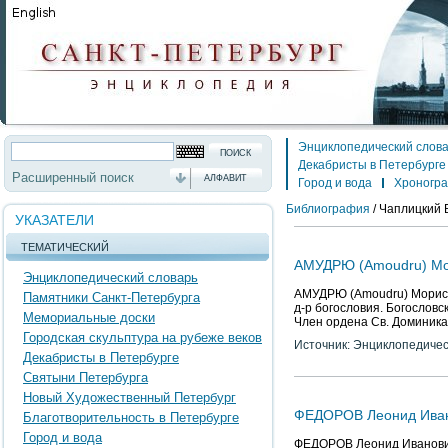
Энциклопедический слов
Декабристы в Петербурге
Расширенный поиск
АЛФАВИТ
Город и вода
Хроногр
Библиография
/
Чаплицкий Б
УКАЗАТЕЛИ
ТЕМАТИЧЕСКИЙ
АМУДРЮ (Amoudru) Мо
Энциклопедический словарь
АМУДРЮ (Amoudru) Морис-
Памятники Санкт-Петербурга
д-р богословия. Богослов
Мемориальные доски
Член ордена Св. Доминика.
Городская скульптура на рубеже веков
Источник: Энциклопедичес
Декабристы в Петербурге
Святыни Петербурга
Новый Художественный Петербург
ФЕДОРОВ Леонид Ива
Благотворительность в Петербурге
Город и вода
ФЕДОРОВ Леонид Иванович 