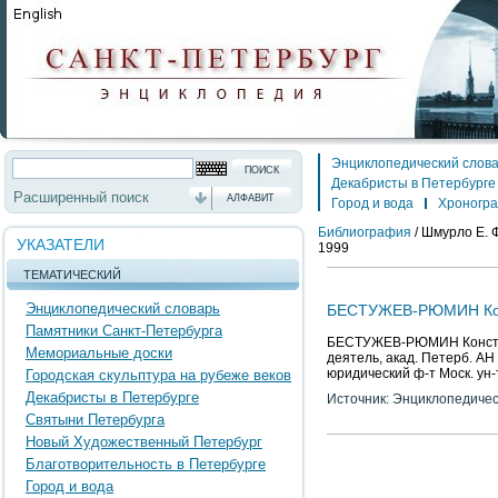
Энциклопедический слов
Декабристы в Петербурге
Расширенный поиск
АЛФАВИТ
Город и вода
Хроногр
Библиография
/
Шмурло Е. 
УКАЗАТЕЛИ
1999
ТЕМАТИЧЕСКИЙ
Энциклопедический словарь
БЕСТУЖЕВ-РЮМИН Кон
Памятники Санкт-Петербурга
БЕСТУЖЕВ-РЮМИН Констант
Мемориальные доски
деятель, акад. Петерб. АН
юридический ф-т Моск. ун-
Городская скульптура на рубеже веков
Декабристы в Петербурге
Источник: Энциклопедичес
Святыни Петербурга
Новый Художественный Петербург
Благотворительность в Петербурге
Город и вода