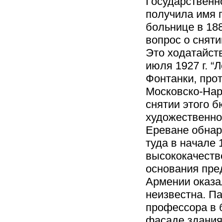
Государственн
получила имя 
больнице в 188
вопрос о сняти
Это ходатайст
июля 1927 г. “
Фонтанки, прот
Московско-Нар
снятии этого б
художественног
Ереване обнар
туда в начале 1
высококачестве
основания пре
Армении оказа
неизвестна. Па
профессора в 
фасаде здания