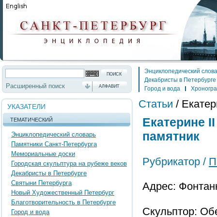
Энциклопедический слов
Декабристы в Петербурге
Расширенный поиск
АЛФАВИТ
Город и вода
Хроногр
Статьи
/
Екатер
УКАЗАТЕЛИ
Екатерине I
ТЕМАТИЧЕСКИЙ
памятник
Энциклопедический словарь
Памятники Санкт-Петербурга
Мемориальные доски
Рубрикатор /
П
Городская скульптура на рубеже веков
Декабристы в Петербурге
Святыни Петербурга
Адрес: Фонтанк
Новый Художественный Петербург
Благотворительность в Петербурге
Скульптор: Обе
Город и вода