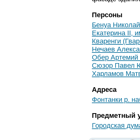
Персоны
Бенуа Николай
Екатерина II, 
Кваренги (Гва
Нечаев Алекс
Обер Артемий 
Сюзор Павел 
Харламов Мат
Адреса
Фонтанки р. на
Предметный у
Городская дум