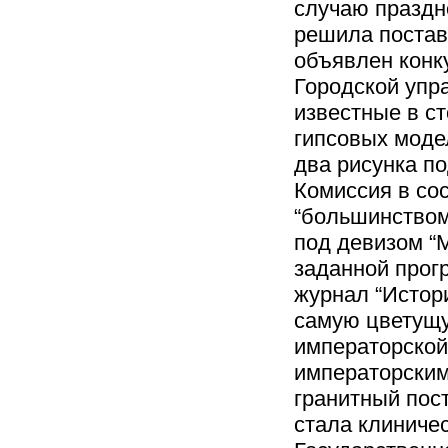
случаю праздн
решила постав
объявлен конк
Городской упр
известные в с
гипсовых модел
два рисунка по
Комиссия в со
“большинством 
под девизом “М
заданной прог
журнал “Истори
самую цветущу
императорской
императорским
гранитный пос
стала клиничес