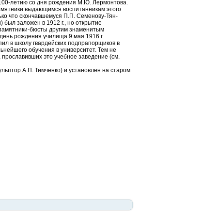
 100-летию со дня рождения М.Ю. Лермонтова.
амятники выдающимся воспитанникам этого
лько что скончавшемуся П.П. Семенову-Тян-
был заложен в 1912 г., но открытие
 памятники-бюсты другим знаменитым
день рождения училища 9 мая 1916 г.
ил в школу гвардейских подпрапорщиков в
альнейшего обучения в университет. Тем не
 прославивших это учебное заведение (см.
кульптор А.П. Тимченко) и установлен на старом