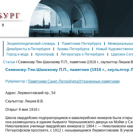
Энциклопедический словарь
Памятники Петербурга
Мемориальные
Декабристы в Петербурге
Храмы Петербурга
Новый Художественн
Город и вода
Хронограф
Литература о Петербурге
Царское Се
Статьи
/
Семенову-Тян-Шанскому П.П., памятник (1916 г., скульптор Лишев В
Семенову-Тян-Шанскому П.П., памятник (1916 г., скульптор 
Рубрикатор /
Памятники Санкт-Петербурга/Утраченные памятники
Адрес: Лермонтовский пр., 54
Скульптор: Лишев В.В.
Открыт 9 мая 1916 г.
Школа гвардейских подпрапорщиков и кавалерийских юнкеров была открыта 
она размещалась в здании бывшего Чернышевского дворца на Мойке у Сине
Николаевское училище гвардейских юнкеров (с 1864 г. — Николаевское ка
Петергофском проспекте, с 1912 г. называющемся Лермонтовским. В учили