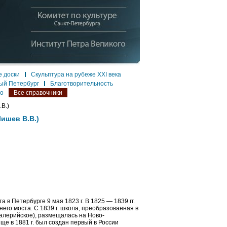
 доски
Скульптура на рубеже XXI века
ый Петербург
Благотворительность
ло
Все справочники
.В.)
Лишев В.В.)
в Петербурге 9 мая 1823 г. В 1825 — 1839 гг.
го моста. С 1839 г. школа, преобразованная в
валерийское), размещалась на Ново-
ще в 1881 г. был создан первый в России