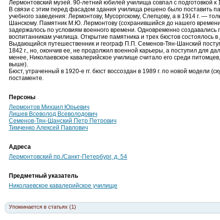
Лермонтовский музей. 90-летний юбилей училища совпал с подготовкой к
В связи с этим перед фасадом здания училища решено было поставить п
учебного заведения: Лермонтову, Мусоргскому, Слепцову, а в 1914 г. — то
Шанскому. Памятник М.Ю. Лермонтову (сохранившийся до нашего времени) 
задержалось по условиям военного времени. Одновременно создавались
воспитанникам училища. Открытие памятника и трех бюстов состоялось в 
Выдающийся путешественник и географ П.П. Семенов-Тян-Шанский поступ
1842 г., но, окончив ее, не продолжил военной карьеры, а поступил для д
менее, Николаевское кавалерийское училище считало его среди питомцев,
выше).
Бюст, утраченный в 1920-е гг. бюст воссоздан в 1989 г. по новой модели (с
постаменте.
Персоны
Лермонтов Михаил Юрьевич
Лишев Всеволод Всеволодович
Семенов-Тян-Шанский Петр Петрович
Тимченко Алексей Павлович
Адреса
Лермонтовский пр./Санкт-Петербург, д. 54
Предметный указатель
Николаевское кавалерийское училище
Упоминается в статьях (1)