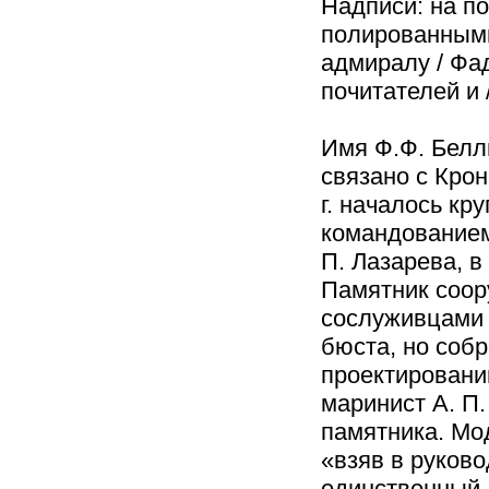
Надписи: на п
полированными
адмиралу / Фад
почитателей и
Имя Ф.Ф. Белл
связано с Кро
г. началось кр
командованием
П. Лазарева, в
Памятник соор
сослуживцами 
бюста, но соб
проектировани
маринист А. П
памятника. Мо
«взяв в руков
единственный 