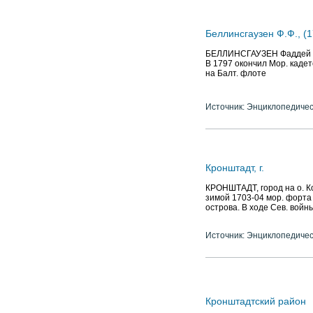
Беллинсгаузен Ф.Ф., (
БЕЛЛИНСГАУЗЕН Фаддей Фа
В 1797 окончил Мор. кадет
на Балт. флоте
Источник: Энциклопедичес
Кронштадт, г.
КРОНШТАДТ, город на о. Ко
зимой 1703-04 мор. форта
острова. В ходе Сев. войны
Источник: Энциклопедичес
Кронштадтский район