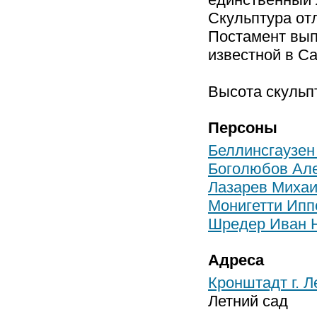
Скульптура от
Постамент вып
известной в С
Высота скульп
Персоны
Беллинсгаузе
Боголюбов Але
Лазарев Михаи
Монигетти Ипп
Шредер Иван 
Адреса
Кронштадт г. Л
Летний сад