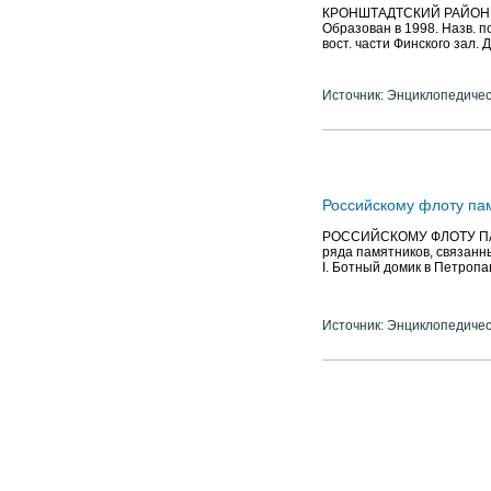
КРОНШТАДТСКИЙ РАЙОН, адм
Образован в 1998. Назв. по
вост. части Финского зал. Д
Источник: Энциклопедичес
Российскому флоту па
РОССИЙСКОМУ ФЛОТУ ПАМЯ
ряда памятников, связанн
I. Ботный домик в Петропав
Источник: Энциклопедичес