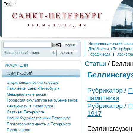
Энциклопедический слов
Декабристы в Петербурге
Расширенный поиск
АЛФАВИТ
Город и вода
Хроногр
Статьи
/
Беллин
УКАЗАТЕЛИ
Беллинсгауз
ТЕМАТИЧЕСКИЙ
Энциклопедический словарь
Памятники Санкт-Петербурга
Рубрикатор /
П
Мемориальные доски
памятники
Городская скульптура на рубеже веков
Рубрикатор /
П
Декабристы в Петербурге
Святыни Петербурга
1917
Новый Художественный Петербург
Благотворительность в Петербурге
Беллинсгаузен
Город и вода