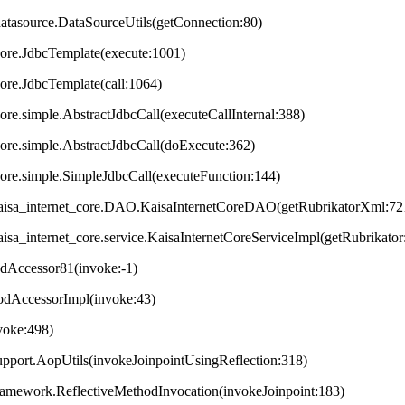
datasource.DataSourceUtils(getConnection:80)
core.JdbcTemplate(execute:1001)
core.JdbcTemplate(call:1064)
ore.simple.AbstractJdbcCall(executeCallInternal:388)
core.simple.AbstractJdbcCall(doExecute:362)
core.simple.SimpleJdbcCall(executeFunction:144)
t.kaisa_internet_core.DAO.KaisaInternetCoreDAO(getRubrikatorXml:72
.kaisa_internet_core.service.KaisaInternetCoreServiceImpl(getRubrikator
odAccessor81(invoke:-1)
hodAccessorImpl(invoke:43)
nvoke:498)
upport.AopUtils(invokeJoinpointUsingReflection:318)
framework.ReflectiveMethodInvocation(invokeJoinpoint:183)