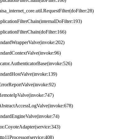
plicationFilterChain(doFilter:166)
aisa_internet_core.util.RequestFilter(doFilter:28)
plicationFilterChain(internalDoFilter:193)
plicationFilterChain(doFilter:166)
StandardWrapperValve(invoke:202)
tandardContextValve(invoke:96)
ticator.AuthenticatorBase(invoke:526)
StandardHostValve(invoke:139)
.ErrorReportValve(invoke:92)
s.RemoteIpValve(invoke:747)
s.AbstractAccessLogValve(invoke:678)
StandardEngineValve(invoke:74)
tor.CoyoteAdapter(service:343)
ttp11Processor(service:408)