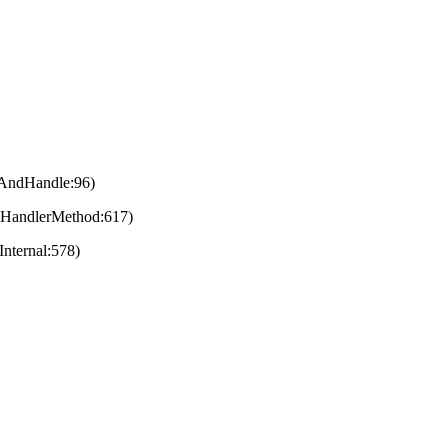
eAndHandle:96)
eHandlerMethod:617)
nternal:578)