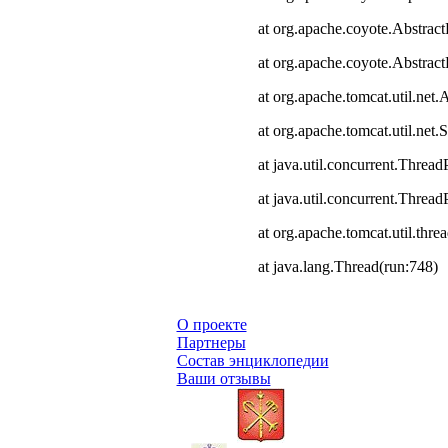
at org.apache.coyote.Abstract
at org.apache.coyote.Abstrac
at org.apache.tomcat.util.ne
at org.apache.tomcat.util.net
at java.util.concurrent.Thre
at java.util.concurrent.Thre
at org.apache.tomcat.util.th
at java.lang.Thread(run:748)
О проекте
Партнеры
Состав энциклопедии
Ваши отзывы