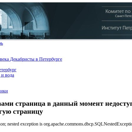
рь
 века
Декабристы в Петербурге
тербург
 и вода
ники
ами страница в данный момент недоступ
угую страницу
n; nested exception is org.apache.commons.dbcp.SQLNestedException: 