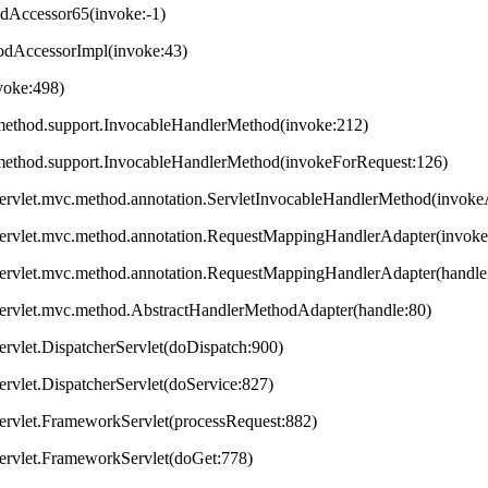
odAccessor65(invoke:-1)
hodAccessorImpl(invoke:43)
nvoke:498)
method.support.InvocableHandlerMethod(invoke:212)
method.support.InvocableHandlerMethod(invokeForRequest:126)
servlet.mvc.method.annotation.ServletInvocableHandlerMethod(invok
servlet.mvc.method.annotation.RequestMappingHandlerAdapter(invok
servlet.mvc.method.annotation.RequestMappingHandlerAdapter(handleI
servlet.mvc.method.AbstractHandlerMethodAdapter(handle:80)
ervlet.DispatcherServlet(doDispatch:900)
ervlet.DispatcherServlet(doService:827)
ervlet.FrameworkServlet(processRequest:882)
servlet.FrameworkServlet(doGet:778)