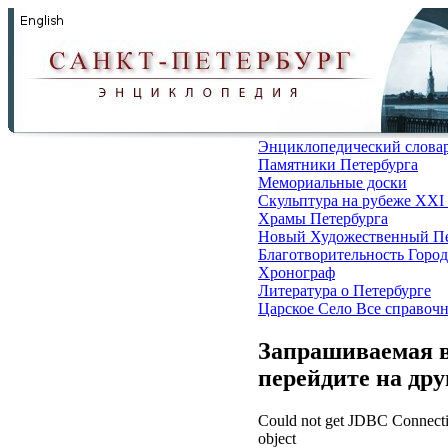
Энциклопедический слова
Памятники Петербурга
Мемориальные доски
Скульптура на рубеже XXI
Храмы Петербурга
Новый Художественный Пе
Благотворительность
Город
Хронограф
Литература о Петербурге
Царское Село
Все справоч
Запрашиваемая в
перейдите на др
Could not get JDBC Connectio
object