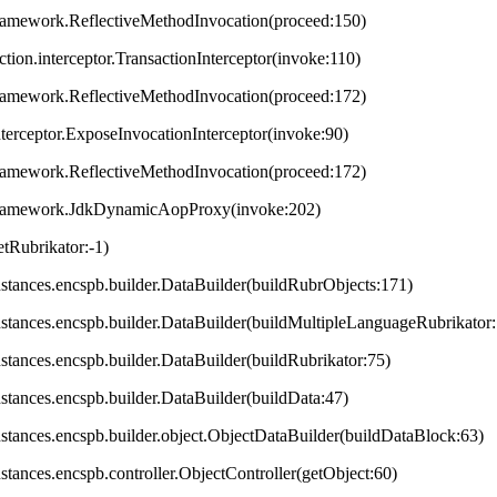
framework.ReflectiveMethodInvocation(proceed:150)
ction.interceptor.TransactionInterceptor(invoke:110)
framework.ReflectiveMethodInvocation(proceed:172)
terceptor.ExposeInvocationInterceptor(invoke:90)
framework.ReflectiveMethodInvocation(proceed:172)
.framework.JdkDynamicAopProxy(invoke:202)
tRubrikator:-1)
.instances.encspb.builder.DataBuilder(buildRubrObjects:171)
.instances.encspb.builder.DataBuilder(buildMultipleLanguageRubrikator
instances.encspb.builder.DataBuilder(buildRubrikator:75)
instances.encspb.builder.DataBuilder(buildData:47)
.instances.encspb.builder.object.ObjectDataBuilder(buildDataBlock:63)
instances.encspb.controller.ObjectController(getObject:60)