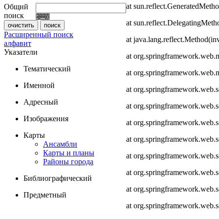
at sun.reflect.GeneratedMeth
Общий
поиск
at sun.reflect.DelegatingMet
Расширенный поиск
at java.lang.reflect.Method(i
алфавит
Указатели
at org.springframework.web.
Тематический
at org.springframework.web.
Именной
at org.springframework.web.
Адресный
at org.springframework.web.
Изображения
at org.springframework.web.
Карты
at org.springframework.web.
Ансамбли
Карты и планы
at org.springframework.web.s
Районы города
at org.springframework.web.s
Библиографический
at org.springframework.web.s
Предметный
at org.springframework.web.