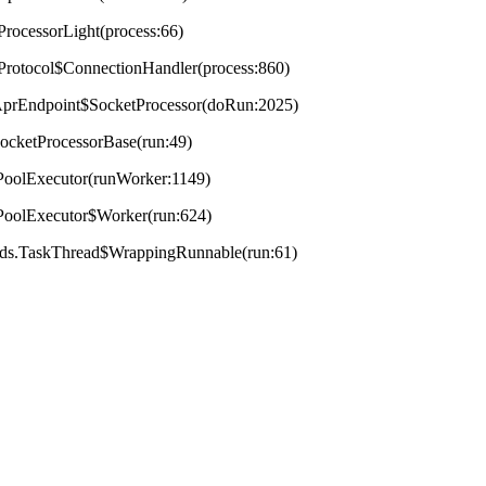
ProcessorLight(process:66)
tProtocol$ConnectionHandler(process:860)
t.AprEndpoint$SocketProcessor(doRun:2025)
.SocketProcessorBase(run:49)
adPoolExecutor(runWorker:1149)
adPoolExecutor$Worker(run:624)
reads.TaskThread$WrappingRunnable(run:61)