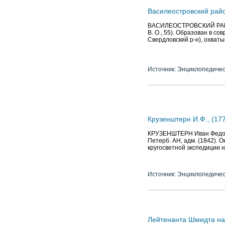
Василеостровский рай
ВАСИЛЕОСТРОВСКИЙ РАЙОН,
В. О., 55). Образован в со
Свердловский р-н), охваты
Источник: Энциклопедичес
Крузенштерн И.Ф., (17
КРУЗЕНШТЕРН Иван Федорови
Петерб. АН, адм. (1842). О
кругосветной экспедиции на
Источник: Энциклопедичес
Лейтенанта Шмидта на