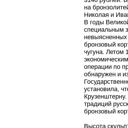
на бронзолите
Николая и Ива
В годы Велико
специальным з
невыясненных 
бронзовый кор
чугуна. Летом 
экономическим
операции по п
обнаружен и и
Государственн
установила, чт
Крузенштерну.
традиций русс
бронзовый кор
Высота скульп