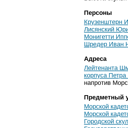
Персоны
Крузенштерн 
Лисянский Юр
Монигетти Ипп
Шредер Иван 
Адреса
Лейтенанта Шм
корпуса Петра
напротив Морс
Предметный у
Морской кадет
Морской кадет
Городской ску