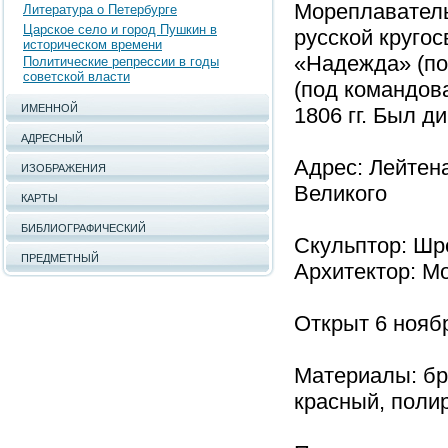
Мореплаватель
Литература о Петербурге
Царское село и город Пушкин в
русской кругос
историческом времени
«Надежда» (по
Политические репрессии в годы
советской власти
(под командова
ИМЕННОЙ
1806 гг. Был д
АДРЕСНЫЙ
Адрес: Лейтен
ИЗОБРАЖЕНИЯ
Великого
КАРТЫ
БИБЛИОГРАФИЧЕСКИЙ
Скульптор: Шр
ПРЕДМЕТНЫЙ
Архитектор: М
Открыт 6 ноябр
Материалы: бро
красный, поли