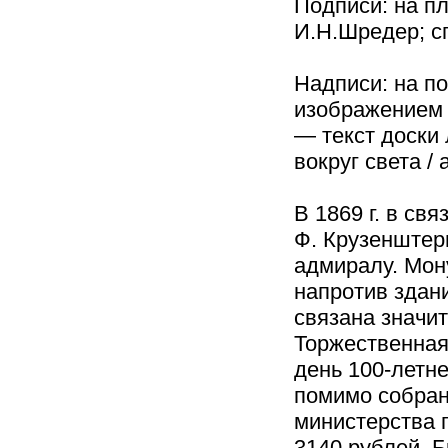
Подписи: на п
И.Н.Шредер; с
Надписи: на п
изображением г
— текст доски
вокруг света 
В 1869 г. в св
Ф. Крузенштер
адмиралу. Мон
напротив здани
связана значи
Торжественная 
день 100-летн
помимо собран
министерства
3140 рублей. Б