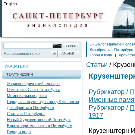
Энциклопедический слов
Декабристы в Петербурге
Расширенный поиск
АЛФАВИТ
Город и вода
Хроногр
Статьи
/
Крузен
УКАЗАТЕЛИ
Крузенштерн
ТЕМАТИЧЕСКИЙ
Энциклопедический словарь
Памятники Санкт-Петербурга
Рубрикатор /
П
Мемориальные доски
Именные памя
Городская скульптура на рубеже веков
Рубрикатор /
П
Декабристы в Петербурге
Святыни Петербурга
1917
Новый Художественный Петербург
Благотворительность в Петербурге
Крузенштерн И
Город и вода