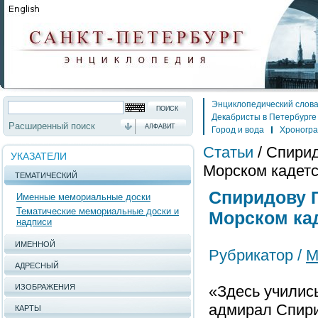
Энциклопедический слов
Декабристы в Петербурге
Расширенный поиск
АЛФАВИТ
Город и вода
Хроногр
Статьи
/
Спирид
УКАЗАТЕЛИ
Морском кадетс
ТЕМАТИЧЕСКИЙ
Спиридову Г
Именные мемориальные доски
Тематические мемориальные доски и
Морском кад
надписи
ИМЕННОЙ
Рубрикатор /
М
АДРЕСНЫЙ
ИЗОБРАЖЕНИЯ
«Здесь училис
адмирал Спирид
КАРТЫ