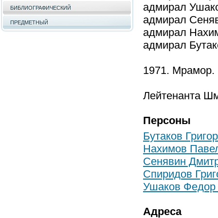
адмирал Ушаков
БИБЛИОГРАФИЧЕСКИЙ
адмирал Сеняви
ПРЕДМЕТНЫЙ
адмирал Нахимо
адмирал Бутако
1971. Мрамор.
Лейтенанта Шми
Персоны
Бутаков Григо
Нахимов Паве
Сенявин Дмит
Спиридов Григ
Ушаков Федор
Адреса