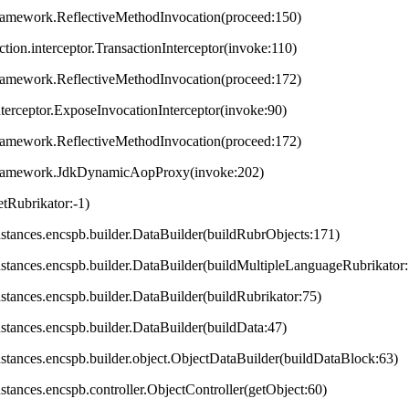
framework.ReflectiveMethodInvocation(proceed:150)
ction.interceptor.TransactionInterceptor(invoke:110)
framework.ReflectiveMethodInvocation(proceed:172)
terceptor.ExposeInvocationInterceptor(invoke:90)
framework.ReflectiveMethodInvocation(proceed:172)
.framework.JdkDynamicAopProxy(invoke:202)
tRubrikator:-1)
.instances.encspb.builder.DataBuilder(buildRubrObjects:171)
.instances.encspb.builder.DataBuilder(buildMultipleLanguageRubrikator
instances.encspb.builder.DataBuilder(buildRubrikator:75)
instances.encspb.builder.DataBuilder(buildData:47)
.instances.encspb.builder.object.ObjectDataBuilder(buildDataBlock:63)
instances.encspb.controller.ObjectController(getObject:60)