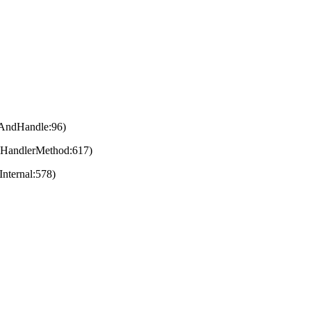
eAndHandle:96)
eHandlerMethod:617)
nternal:578)