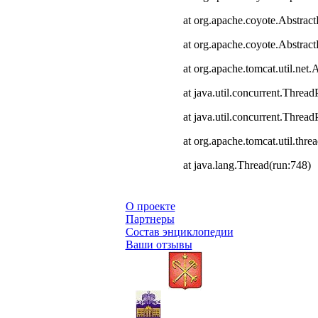
at org.apache.coyote.Abstract
at org.apache.coyote.Abstrac
at org.apache.tomcat.util.ne
at java.util.concurrent.Thre
at java.util.concurrent.Thre
at org.apache.tomcat.util.th
at java.lang.Thread(run:748)
О проекте
Партнеры
Состав энциклопедии
Ваши отзывы