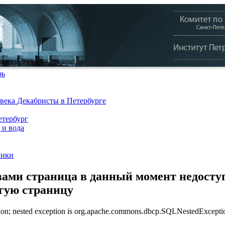
рь
 века
Декабристы в Петербурге
тербург
 и вода
ники
ами страница в данный момент недоступ
угую страницу
n; nested exception is org.apache.commons.dbcp.SQLNestedException: 