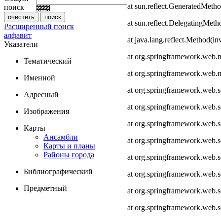
at sun.reflect.GeneratedMeth
поиск
at sun.reflect.DelegatingMet
Расширенный поиск
алфавит
at java.lang.reflect.Method(i
Указатели
at org.springframework.web.
Тематический
at org.springframework.web.
Именной
at org.springframework.web.
Адресный
at org.springframework.web.
Изображения
at org.springframework.web.
Карты
Ансамбли
at org.springframework.web.
Карты и планы
Районы города
at org.springframework.web.s
Библиографический
at org.springframework.web.s
Предметный
at org.springframework.web.s
at org.springframework.web.