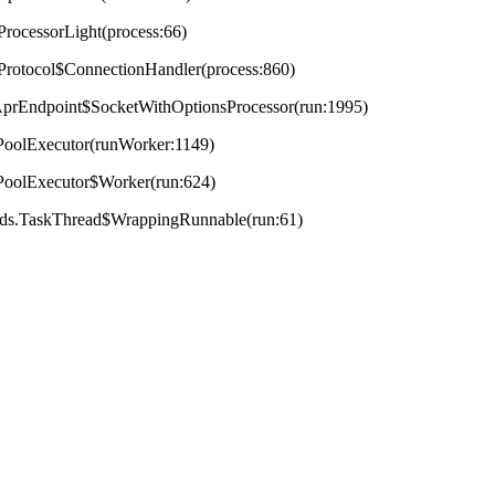
ProcessorLight(process:66)
tProtocol$ConnectionHandler(process:860)
t.AprEndpoint$SocketWithOptionsProcessor(run:1995)
adPoolExecutor(runWorker:1149)
adPoolExecutor$Worker(run:624)
reads.TaskThread$WrappingRunnable(run:61)