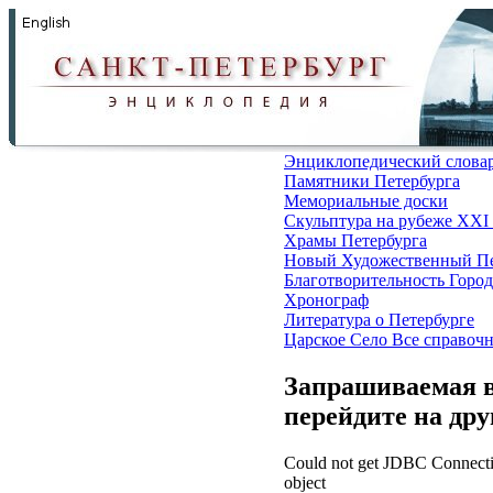
Энциклопедический слова
Памятники Петербурга
Мемориальные доски
Скульптура на рубеже XXI
Храмы Петербурга
Новый Художественный Пе
Благотворительность
Город
Хронограф
Литература о Петербурге
Царское Село
Все справоч
Запрашиваемая в
перейдите на др
Could not get JDBC Connectio
object