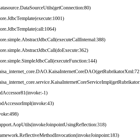
datasource.DataSourceUtils(getConnection:80)
core.JdbcTemplate(execute:1001)
core.JdbcTemplate(call:1064)
ore.simple.AbstractJdbcCall(executeCallInternal:388)
core.simple.AbstractJdbcCall(doExecute:362)
core.simple.SimpleJdbcCall(executeFunction:144)
t.kaisa_internet_core.DAO.KaisaInternetCoreDAO(getRubrikatorXml:72
.kaisa_internet_core.service.KaisaInternetCoreServiceImpl(getRubrikator
odAccessor81(invoke:-1)
hodAccessorImpl(invoke:43)
nvoke:498)
upport.AopUtils(invokeJoinpointUsingReflection:318)
framework.ReflectiveMethodInvocation(invokeJoinpoint:183)