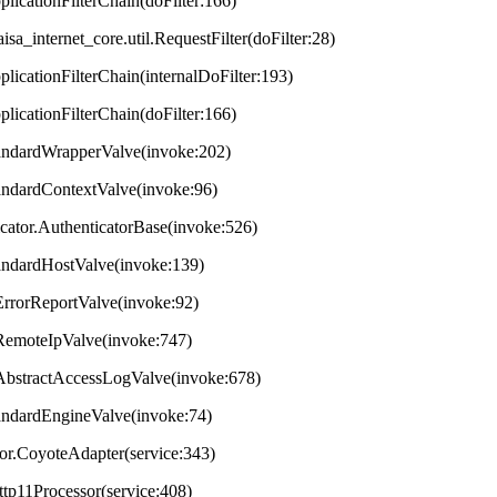
plicationFilterChain(doFilter:166)
aisa_internet_core.util.RequestFilter(doFilter:28)
plicationFilterChain(internalDoFilter:193)
plicationFilterChain(doFilter:166)
StandardWrapperValve(invoke:202)
tandardContextValve(invoke:96)
ticator.AuthenticatorBase(invoke:526)
StandardHostValve(invoke:139)
.ErrorReportValve(invoke:92)
s.RemoteIpValve(invoke:747)
s.AbstractAccessLogValve(invoke:678)
StandardEngineValve(invoke:74)
tor.CoyoteAdapter(service:343)
ttp11Processor(service:408)