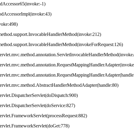
odAccessor65(invoke:-1)
hodAccessorImpl(invoke:43)
nvoke:498)
method.support.InvocableHandlerMethod(invoke:212)
method.support.InvocableHandlerMethod(invokeForRequest:126)
servlet.mvc.method.annotation.ServletInvocableHandlerMethod(invok
servlet.mvc.method.annotation.RequestMappingHandlerAdapter(invok
servlet.mvc.method.annotation.RequestMappingHandlerAdapter(handleI
servlet.mvc.method.AbstractHandlerMethodAdapter(handle:80)
ervlet.DispatcherServlet(doDispatch:900)
ervlet.DispatcherServlet(doService:827)
ervlet.FrameworkServlet(processRequest:882)
servlet.FrameworkServlet(doGet:778)